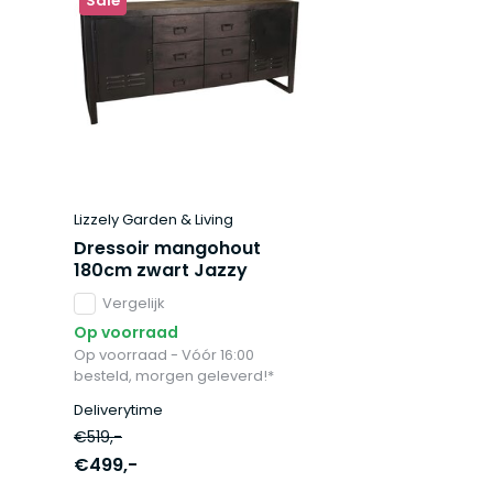
Sale
Lizzely Garden & Living
Dressoir mangohout
180cm zwart Jazzy
Vergelijk
Op voorraad
Op voorraad - Vóór 16:00
besteld, morgen geleverd!*
Deliverytime
€519,-
€499,-