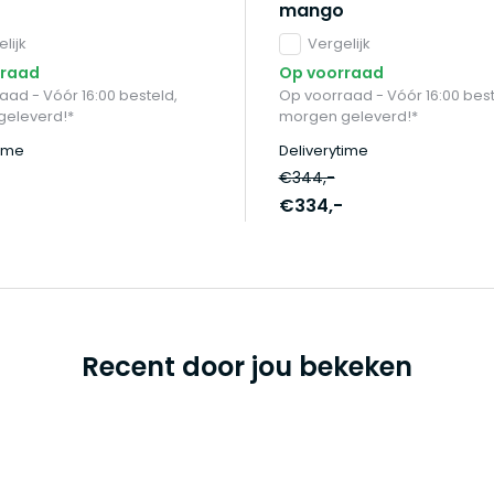
mango
lijk
Vergelijk
rraad
Op voorraad
aad - Vóór 16:00 besteld,
Op voorraad - Vóór 16:00 best
geleverd!*
morgen geleverd!*
time
Deliverytime
€344,-
€334,-
Recent door jou bekeken