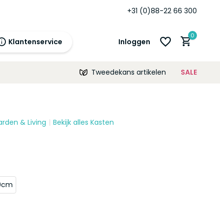
+31 (0)88-22 66 300
0
Klantenservice
Inloggen
Tweedekans artikelen
SALE
21:00
morgen
12 maanden
prijsgarantie!
arden & Living
Bekijk alles Kasten
Account aanmaken
Account aanmaken
0cm