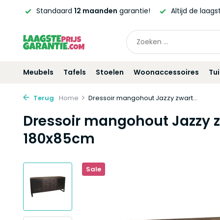
ntie!
Altijd de laagste
prijsgarantie!
Vóór
21:00
beste
Meubels
Tafels
Stoelen
Woonaccessoires
Tu
Terug
Home
Dressoir mangohout Jazzy zwart...
Dressoir mangohout Jazzy z
180x85cm
Sale