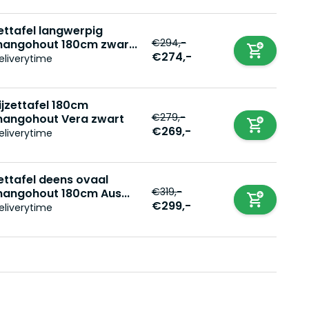
ettafel langwerpig
€294,-
angohout 180cm zwar...
€274,-
eliverytime
ijzettafel 180cm
€279,-
angohout Vera zwart
€269,-
eliverytime
ettafel deens ovaal
€319,-
angohout 180cm Aus...
€299,-
eliverytime