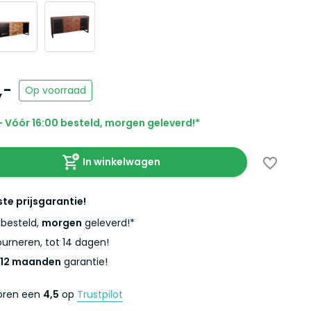
,-
Op voorraad
 Vóór 16:00 besteld, morgen geleverd!*
In winkelwagen
ste prijsgarantie!
besteld,
morgen
geleverd!*
urneren, tot 14 dagen!
12 maanden
garantie!
coren een
4,5
op
Trustpilot