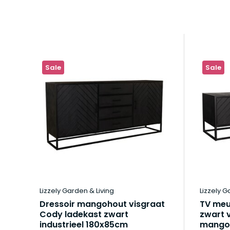
Sale
Sale
Lizzely Garden & Living
Lizzely G
Dressoir mangohout visgraat
TV meu
Cody ladekast zwart
zwart 
industrieel 180x85cm
mangoh