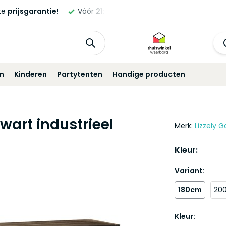
ld,
morgen
geleverd!*
Standaard
12 maanden
garantie!
in
Kinderen
Partytenten
Handige producten
wart industrieel
Merk:
Lizzely G
Kleur:
Variant:
180cm
20
Kleur: