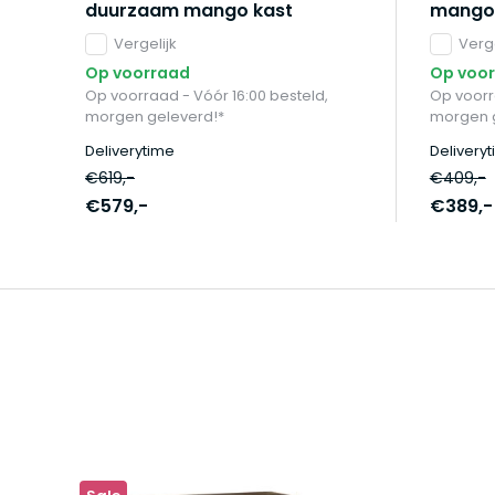
duurzaam mango kast
mango
Vergelijk
Verge
Op voorraad
Op voo
Op voorraad - Vóór 16:00 besteld,
Op voorr
morgen geleverd!*
morgen 
Deliverytime
Delivery
€619,-
€409,-
€579,-
€389,-