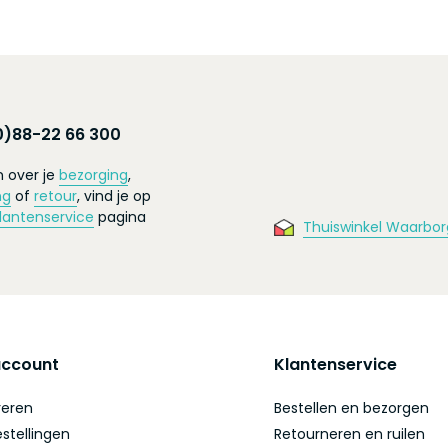
0)88-22 66 300
 over je
bezorging
,
ng
of
retour
, vind je op
lantenservice
pagina
Thuiswinkel Waarbor
account
Klantenservice
reren
Bestellen en bezorgen
estellingen
Retourneren en ruilen