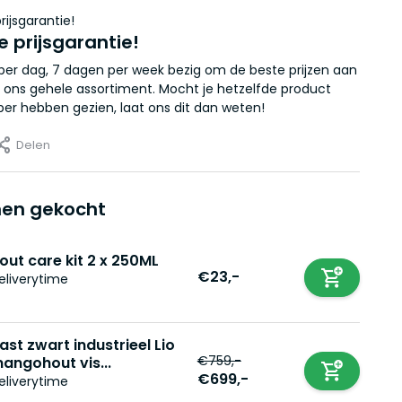
e prijsgarantie!
r per dag, 7 dagen per week bezig om de beste prijzen aan
 ons gehele assortiment. Mocht je hetzelfde product
er hebben gezien, laat ons dit dan weten!
Delen
en gekocht
out care kit 2 x 250ML
€23,-
eliverytime
ast zwart industrieel Lio
€759,-
angohout vis...
€699,-
eliverytime