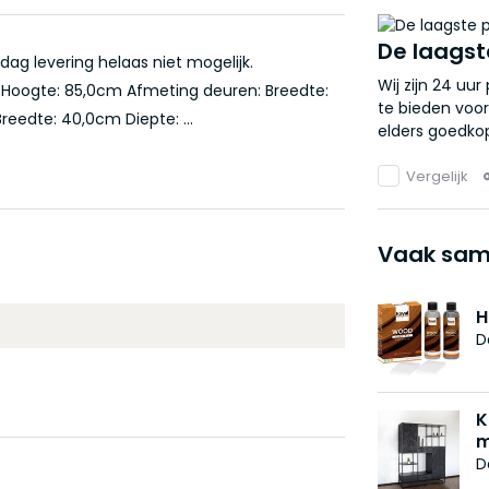
De laagst
ag levering helaas niet mogelijk.
Wij zijn 24 uu
m Hoogte: 85,0cm Afmeting deuren: Breedte:
te bieden voor
eedte: 40,0cm Diepte: ...
elders goedkop
Vergelijk
Vaak sam
H
D
K
m
D