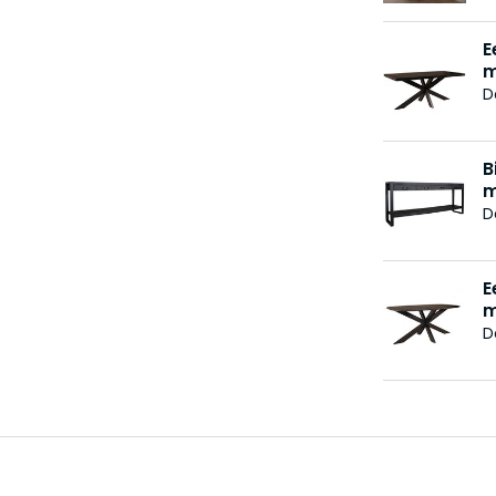
E
m
D
B
m
D
E
m
D