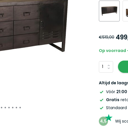
499
€519,00
Op voorraad -
Altijd de laag
Vóór
21:00
Gratis
reto
Standaard
4,5
Wij s