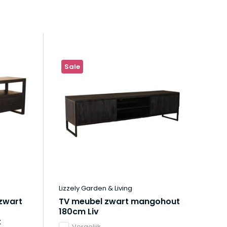
Sale
Lizzely Garden & Living
zwart
TV meubel zwart mangohout
180cm Liv
t
Vergelijk