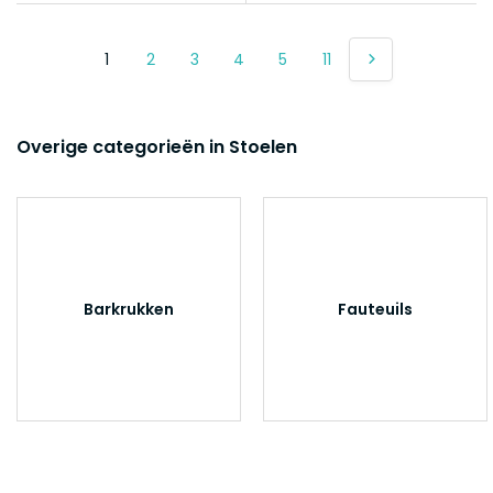
1
2
3
4
5
11
Overige categorieën in Stoelen
Barkrukken
Fauteuils