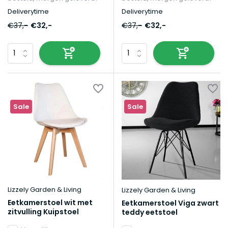
Deliverytime
Deliverytime
€37,-
€32,-
€37,-
€32,-
Sale
Sale
Lizzely Garden & Living
Lizzely Garden & Living
Eetkamerstoel wit met
Eetkamerstoel Viga zwart
zitvulling Kuipstoel
teddy eetstoel