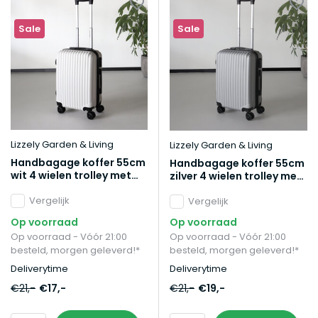
Sale
Sale
Lizzely Garden & Living
Lizzely Garden & Living
Handbagage koffer 55cm
Handbagage koffer 55cm
wit 4 wielen trolley met
zilver 4 wielen trolley met
pin slot reiskoffer
pin slot reiskoffer
Vergelijk
Vergelijk
Op voorraad
Op voorraad
Op voorraad - Vóór 21:00
Op voorraad - Vóór 21:00
besteld, morgen geleverd!*
besteld, morgen geleverd!*
Deliverytime
Deliverytime
€21,-
€17,-
€21,-
€19,-