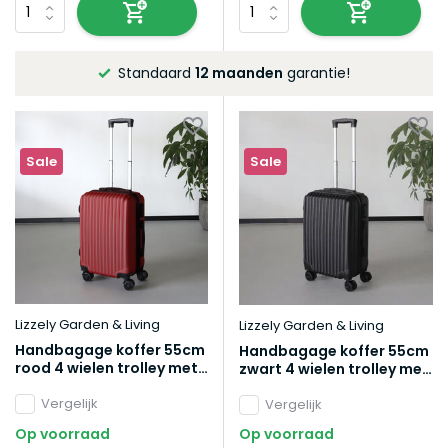
Standaard
12 maanden
garantie!
Altijd 
Sale
Sale
Lizzely Garden & Living
Lizzely Garden & Living
Handbagage koffer 55cm
Handbagage koffer 55cm
rood 4 wielen trolley met
zwart 4 wielen trolley met
pin slot reiskoffer
pin slot reiskoffer
Vergelijk
Vergelijk
Op voorraad
Op voorraad