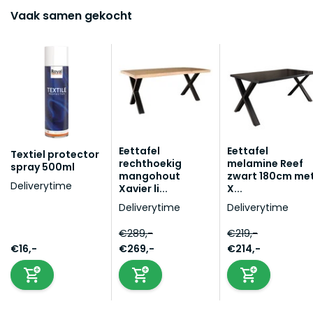
Vaak samen gekocht
Eettafel
Eettafel
Textiel protector
rechthoekig
melamine Reef
spray 500ml
mangohout
zwart 180cm me
Deliverytime
Xavier li...
X...
Deliverytime
Deliverytime
€289,-
€219,-
€16,-
€269,-
€214,-