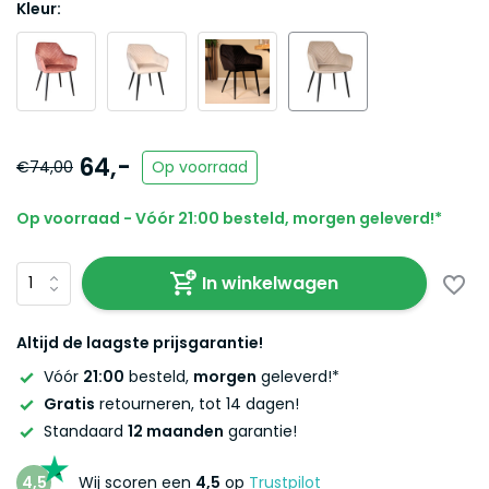
Kleur:
64,-
€74,00
Op voorraad
Op voorraad - Vóór 21:00 besteld, morgen geleverd!*
In winkelwagen
Altijd de laagste prijsgarantie!
Vóór
21:00
besteld,
morgen
geleverd!*
Gratis
retourneren, tot 14 dagen!
Standaard
12 maanden
garantie!
4,5
Wij scoren een
4,5
op
Trustpilot