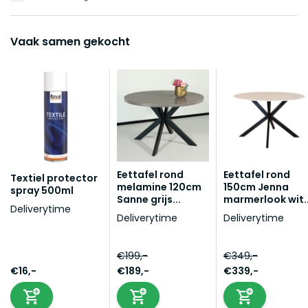
Vaak samen gekocht
Eettafel rond
Eettafel rond
Textiel protector
melamine 120cm
150cm Jenna
spray 500ml
Sanne grijs...
marmerlook wit..
Deliverytime
Deliverytime
Deliverytime
€199,-
€349,-
€16,-
€189,-
€339,-