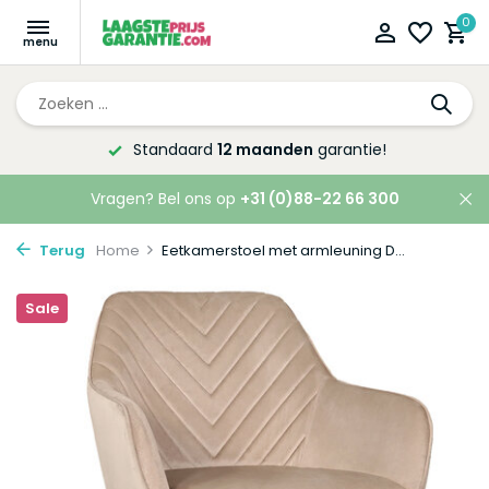
0
Altijd de laagste
prijsgarantie!
Vragen? Bel ons op
+31 (0)88-22 66 300
Terug
Home
Eetkamerstoel met armleuning D...
Sale