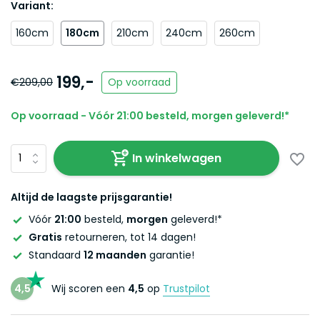
Variant:
160cm
180cm
210cm
240cm
260cm
199,-
€209,00
Op voorraad
Op voorraad - Vóór 21:00 besteld, morgen geleverd!*
In winkelwagen
Altijd de laagste prijsgarantie!
Vóór
21:00
besteld,
morgen
geleverd!*
Gratis
retourneren, tot 14 dagen!
Standaard
12 maanden
garantie!
4,5
Wij scoren een
4,5
op
Trustpilot