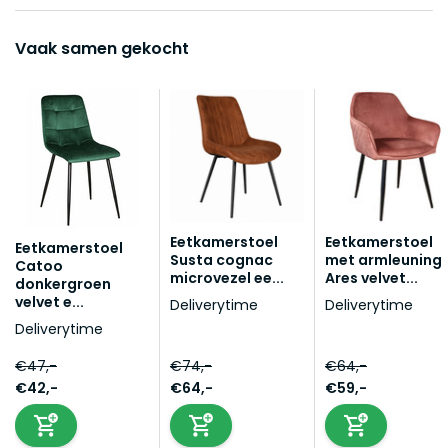
Vaak samen gekocht
Eetkamerstoel
Eetkamerstoel
Eetkamerstoel
Susta cognac
met armleuning
Catoo
microvezel ee...
Ares velvet...
donkergroen
velvet e...
Deliverytime
Deliverytime
Deliverytime
€47,-
€74,-
€64,-
€42,-
€64,-
€59,-