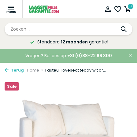
0
Altijd de laagste
prijsgarantie!
Vragen? Bel ons op
+31 (0)88-22 66 300
Terug
Home
Fauteuil loveseat teddy wit dr...
Sale