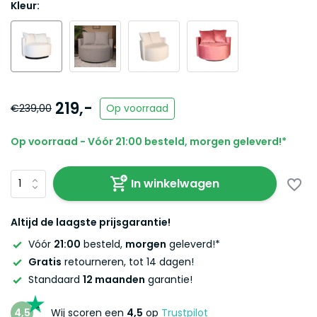
Kleur:
219,-
€239,00
Op voorraad
Op voorraad - Vóór 21:00 besteld, morgen geleverd!*
In winkelwagen
Altijd de laagste prijsgarantie!
Vóór
21:00
besteld,
morgen
geleverd!*
Gratis
retourneren, tot 14 dagen!
Standaard
12 maanden
garantie!
4,5
Wij scoren een
4,5
op
Trustpilot