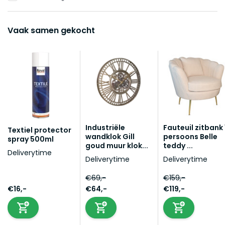
Vaak samen gekocht
Industriële
Fauteuil zitbank 
Textiel protector
wandklok Gill
persoons Belle
spray 500ml
goud muur klok...
teddy ...
Deliverytime
Deliverytime
Deliverytime
€69,-
€159,-
€16,-
€64,-
€119,-