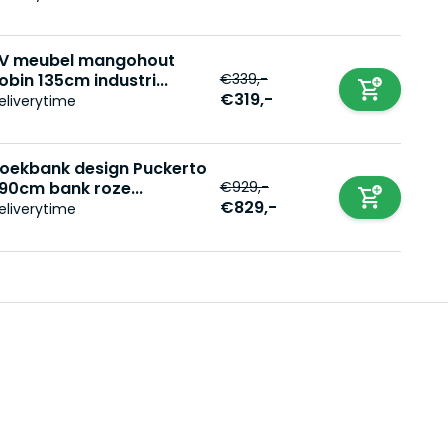
V meubel mangohout
€339,-
obin 135cm industri...
€319,-
eliverytime
oekbank design Puckerto
€929,-
90cm bank roze...
€829,-
eliverytime