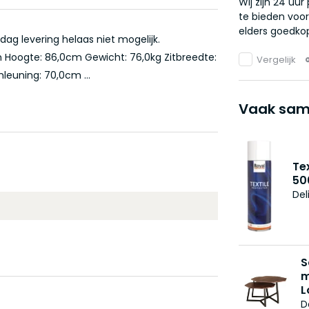
Wij zijn 24 uu
te bieden voor
elders goedkop
ag levering helaas niet mogelijk.
m Hoogte: 86,0cm Gewicht: 76,0kg Zitbreedte:
Vergelijk
euning: 70,0cm ...
Vaak sam
Te
50
Del
S
m
L
D