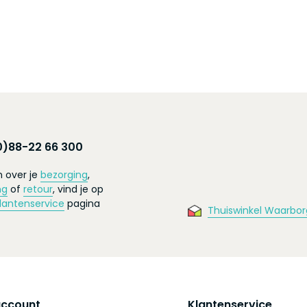
0)88-22 66 300
 over je
bezorging
,
ng
of
retour
, vind je op
lantenservice
pagina
Thuiswinkel Waarbor
account
Klantenservice