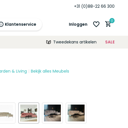
+31 (0)88-22 66 300
0
Klantenservice
Inloggen
Tweedekans artikelen
SALE
21:00
morgen
12 maanden
prijsgarantie!
arden & Living
Bekijk alles Meubels
Account aanmaken
Account aanmaken