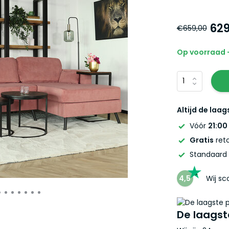
629
€659,00
Op voorraad -
Altijd de laag
Vóór
21:00
Gratis
reto
Standaard
4,5
Wij s
De laagst