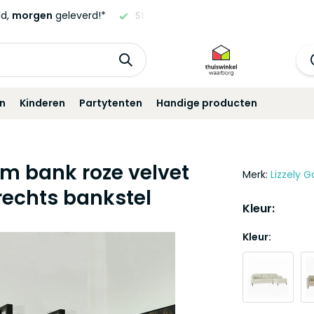
ld,
morgen
geleverd!*
Standaard
12 maanden
garantie!
in
Kinderen
Partytenten
Handige producten
m bank roze velvet
Merk:
Lizzely G
rechts bankstel
Kleur:
Kleur: