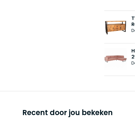
T
R
D
H
2
D
Recent door jou bekeken