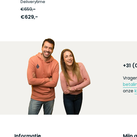
Deliverytime
€659,-
€629,-
+31 (
Vragen
betali
onze
k
Informatie
Mijn 