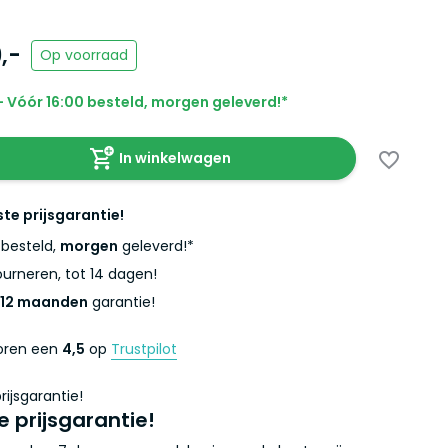
,-
Op voorraad
 Vóór 16:00 besteld, morgen geleverd!*
In winkelwagen
ste prijsgarantie!
besteld,
morgen
geleverd!*
urneren, tot 14 dagen!
12 maanden
garantie!
coren een
4,5
op
Trustpilot
e prijsgarantie!