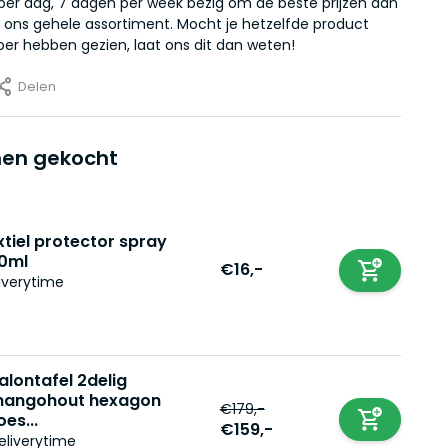
r per dag, 7 dagen per week bezig om de beste prijzen aan
 ons gehele assortiment. Mocht je hetzelfde product
er hebben gezien, laat ons dit dan weten!
Delen
en gekocht
xtiel protector spray
0ml
€16,-
iverytime
alontafel 2delig
angohout hexagon
€179,-
oes...
€159,-
eliverytime