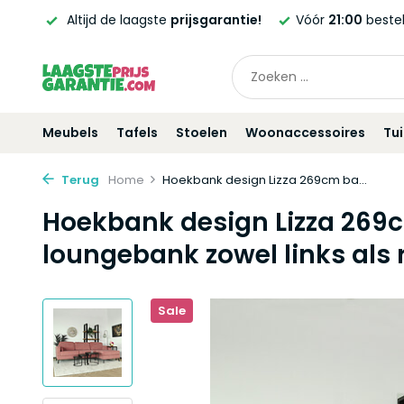
ntie!
Altijd de laagste
prijsgarantie!
Vóór
21:00
beste
Meubels
Tafels
Stoelen
Woonaccessoires
Tu
Terug
Home
Hoekbank design Lizza 269cm ba...
Hoekbank design Lizza 269c
loungebank zowel links als 
Sale