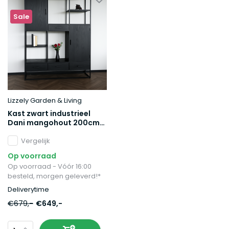
Sale
Lizzely Garden & Living
Kast zwart industrieel
Dani mangohout 200cm
hoog vakkenkast
wandkast
Vergelijk
Op voorraad
Op voorraad - Vóór 16:00
besteld, morgen geleverd!*
Deliverytime
€679,-
€649,-