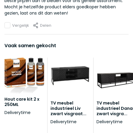
beste prijzen aan te bieden voor ons gehele assortiment.
Mocht je hetzelfde product elders goedkoper hebben
gezien, laat ons dit dan weten!
Vergelijk
Delen
Vaak samen gekocht
Hout care kit 2 x
TV meubel
TV meubel
250ML
industrieel Liv
industrieel Dan
Deliverytime
zwart visgraat...
zwart visgra...
Deliverytime
Deliverytime