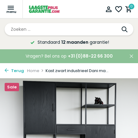
0
Altijd de laagste
prijsgarantie!
Vragen? Bel ons op
+31 (0)88-22 66 300
Terug
Home
Kast zwart industrieel Dani ma...
Sale