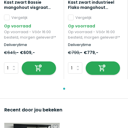
Kast zwart Bassie
Kast zwart industrieel
mangohout visgraat
Flako mangohout
200cm hoog wandkast
visgraat 180cm hoog
mango
Vergelijk
vakkenkast wandkast
Vergelijk
duurzaam mango
Op voorraad
Op voorraad
Op voorraad - Vóór 16:00
Op voorraad - Vóór 16:00
besteld, morgen geleverd!*
besteld, morgen geleverd!*
Deliverytime
Deliverytime
€649,-
€609,-
€799,-
€779,-
Recent door jou bekeken