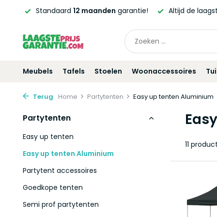
tandaard
12 maanden
garantie!
Altijd de laagste
prijsgara
Meubels
Tafels
Stoelen
Woonaccessoires
Tu
Terug
Home
Partytenten
Easy up tenten Aluminium
Easy
Partytenten
Easy up tenten
11 produc
Easy up tenten Aluminium
Partytent accessoires
Goedkope tenten
Semi prof partytenten