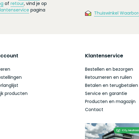
ng
of
retour
, vind je op
lantenservice
pagina
Thuiswinkel Waarbor
account
Klantenservice
reren
Bestellen en bezorgen
estellingen
Retourneren en ruilen
rlanglijst
Betalen en terugbetalen
ijk producten
Service en garantie
Producten en magazijn
Contact