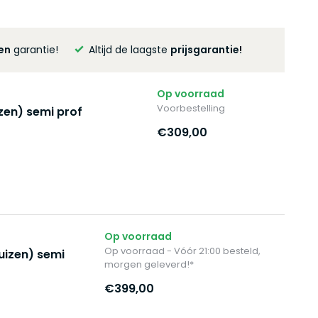
en
garantie!
Altijd de laagste
prijsgarantie!
Op voorraad
Voorbestelling
zen) semi prof
€309,00
Op voorraad
Op voorraad - Vóór 21:00 besteld,
uizen) semi
morgen geleverd!*
€399,00