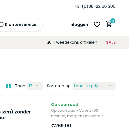
rd
12 maanden
garantie!
+31 (0)88-22 66 300
0
Klantenservice
Inloggen
Tweedekans artikelen
SALE
21:00
morgen
12 maanden
prijsgarantie!
Account aanmaken
Account aanmaken
Toon:
Sorteren op:
Op voorraad
Op voorraad - Vóór 21:00
izen) zonder
besteld, morgen geleverd!*
aar
€269,00