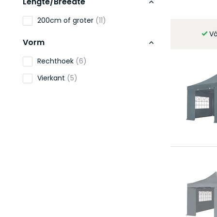
Lengte/Breedte
200cm of groter
(11)
V
Vorm
Rechthoek
(6)
Vierkant
(5)
Hoogte
210cm of groter
(11)