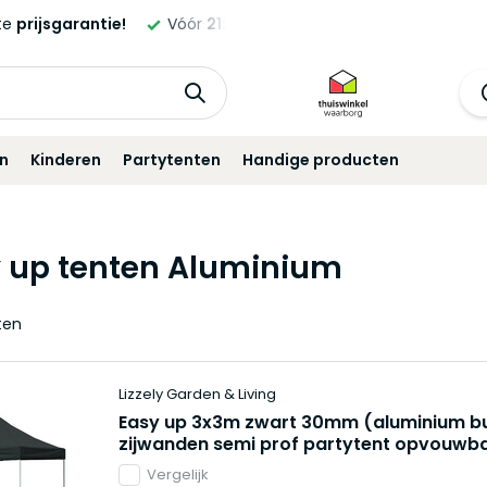
ntie!
Vóór
21:00
besteld,
morgen
geleverd!*
Standaa
in
Kinderen
Partytenten
Handige producten
 up tenten Aluminium
ten
Lizzely Garden & Living
Easy up 3x3m zwart 30mm (aluminium bu
zijwanden semi prof partytent opvouwb
Vergelijk