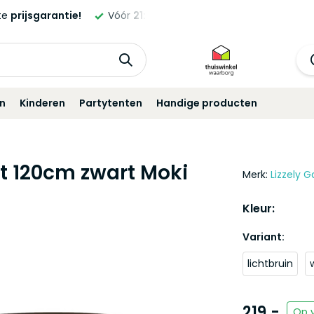
ld,
morgen
geleverd!*
Standaard
12 maanden
garantie!
in
Kinderen
Partytenten
Handige producten
t 120cm zwart Moki
Merk:
Lizzely G
Kleur:
Variant:
lichtbruin
219,-
Op 