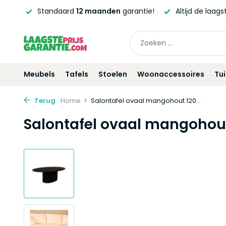
ntie!
Altijd de laagste
prijsgarantie!
Vóór
21:00
beste
Meubels
Tafels
Stoelen
Woonaccessoires
Tu
Terug
Home
Salontafel ovaal mangohout 120...
Salontafel ovaal mangohou