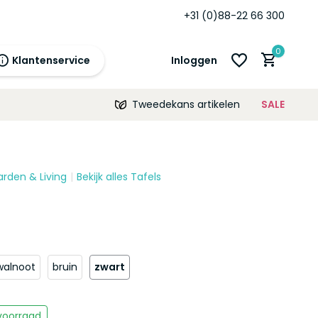
+31 (0)88-22 66 300
0
Klantenservice
Inloggen
Tweedekans artikelen
SALE
21:00
morgen
12 maanden
prijsgarantie!
arden & Living
Bekijk alles Tafels
Account aanmaken
Account aanmaken
walnoot
bruin
zwart
voorraad