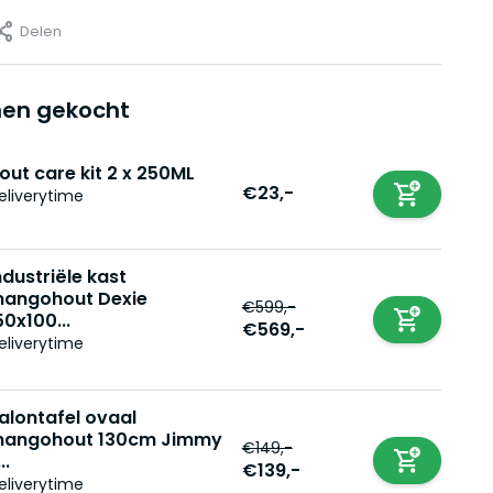
Delen
en gekocht
out care kit 2 x 250ML
€23,-
eliverytime
ndustriële kast
angohout Dexie
€599,-
50x100...
€569,-
eliverytime
alontafel ovaal
angohout 130cm Jimmy
€149,-
..
€139,-
eliverytime