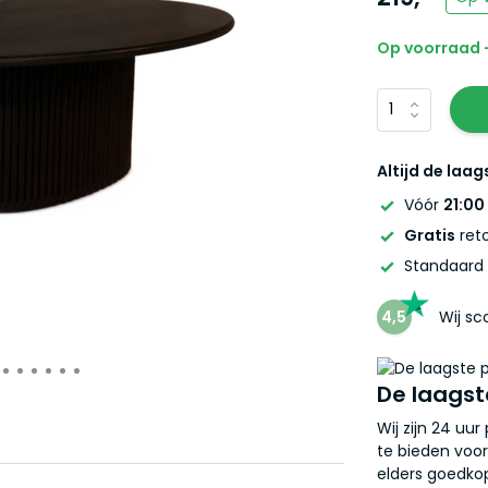
Op voorraad -
Altijd de laag
Vóór
21:00
Gratis
reto
Standaard
4,5
Wij s
De laagst
Wij zijn 24 uu
te bieden voor
elders goedkop