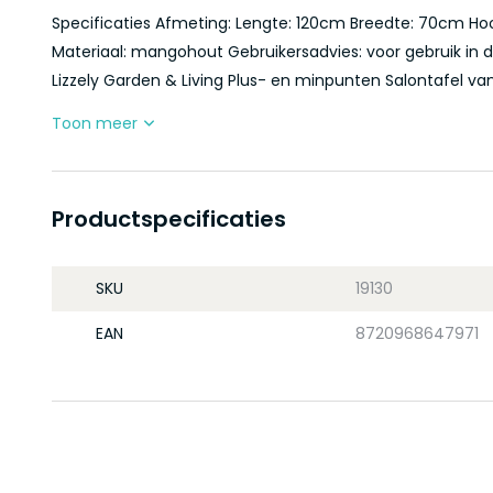
Specificaties Afmeting: Lengte: 120cm Breedte: 70cm Ho
Materiaal: mangohout Gebruikersadvies: voor gebruik in
Lizzely Garden & Living Plus- en minpunten Salontafel va
Toon meer
Productspecificaties
SKU
19130
EAN
8720968647971