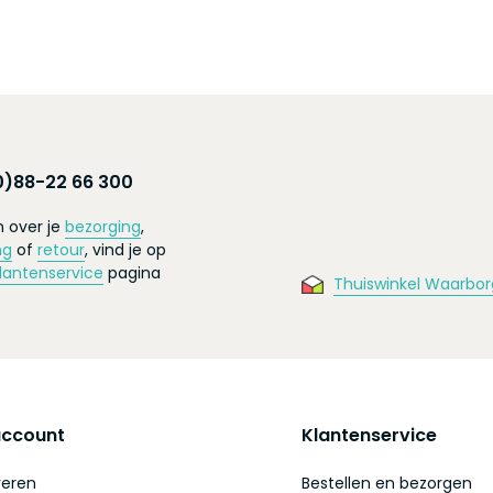
0)88-22 66 300
 over je
bezorging
,
ng
of
retour
, vind je op
lantenservice
pagina
Thuiswinkel Waarbor
account
Klantenservice
reren
Bestellen en bezorgen