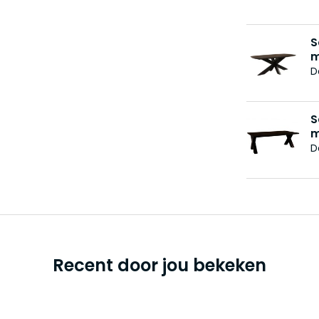
S
m
D
S
m
D
Recent door jou bekeken