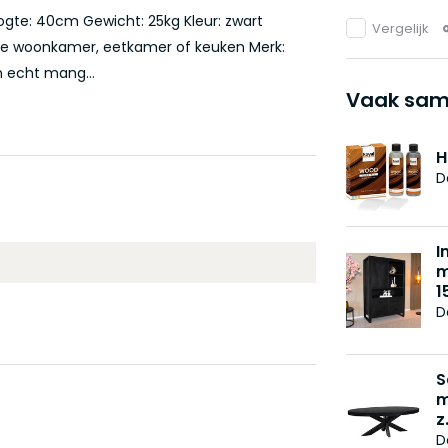
ogte: 40cm Gewicht: 25kg Kleur: zwart
Vergelijk
 de woonkamer, eetkamer of keuken Merk:
n echt mang...
Vaak sam
H
D
I
m
1
D
S
m
z.
D