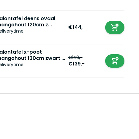
alontafel deens ovaal
angohout 120cm z...
€144,-
eliverytime
alontafel x-poot
€149,-
angohout 130cm zwart ...
€139,-
eliverytime