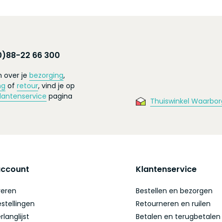
0)88-22 66 300
 over je
bezorging
,
ng
of
retour
, vind je op
lantenservice
pagina
Thuiswinkel Waarbor
account
Klantenservice
reren
Bestellen en bezorgen
estellingen
Retourneren en ruilen
rlanglijst
Betalen en terugbetalen