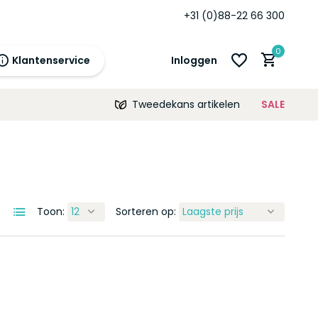
Standaard
12 maanden
garantie!
+31 (0)88-22 66 300
0
Klantenservice
Inloggen
Tweedekans artikelen
SALE
21:00
morgen
12 maanden
prijsgarantie!
Account aanmaken
Account aanmaken
Toon:
Sorteren op: