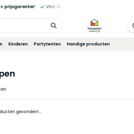
ste
prijsgarantie!
Vóór
21:00
besteld,
morgen
geleverd!*
in
Kinderen
Partytenten
Handige producten
pen
ten
ducten gevonden!...