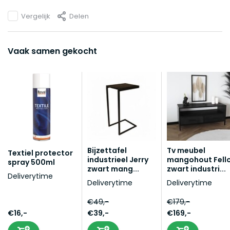
Vergelijk
Delen
Vaak samen gekocht
Bijzettafel
Tv meubel
Textiel protector
industrieel Jerry
mangohout Fell
spray 500ml
zwart mang...
zwart industri...
Deliverytime
Deliverytime
Deliverytime
€49,-
€179,-
€16,-
€39,-
€169,-