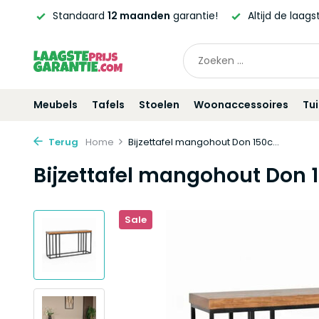
ntie!
Altijd de laagste
prijsgarantie!
Vóór
21:00
beste
Meubels
Tafels
Stoelen
Woonaccessoires
Tu
Terug
Home
Bijzettafel mangohout Don 150c...
Bijzettafel mangohout Don 
Sale