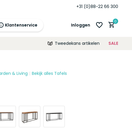
+31 (0)88-22 66 300
0
Klantenservice
Inloggen
Tweedekans artikelen
SALE
21:00
morgen
12 maanden
prijsgarantie!
arden & Living
Bekijk alles Tafels
Account aanmaken
Account aanmaken