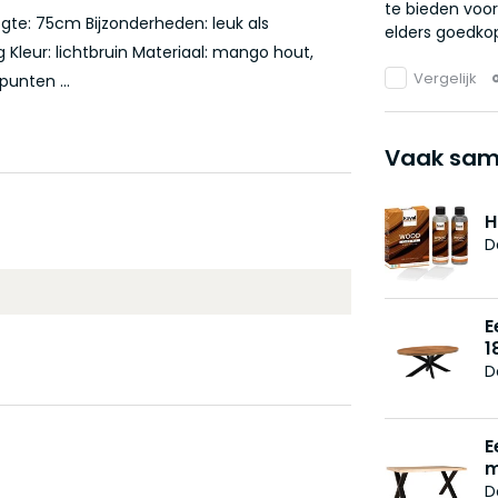
te bieden voor
gte: 75cm Bijzonderheden: leuk als
elders goedkop
 Kleur: lichtbruin Materiaal: mango hout,
Vergelijk
unten ...
Vaak sam
H
D
E
1
D
E
m
D