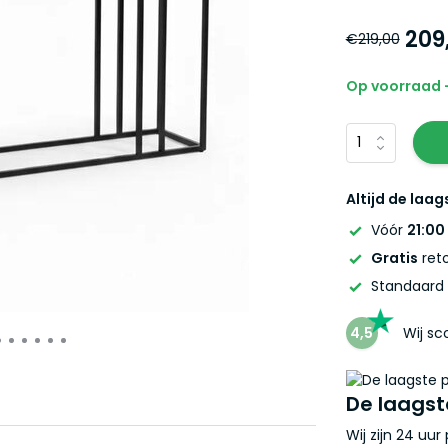
209
€219,00
Op voorraad -
Altijd de laag
Vóór
21:00
Gratis
reto
Standaard
4,5
Wij s
De laagst
Wij zijn 24 uu