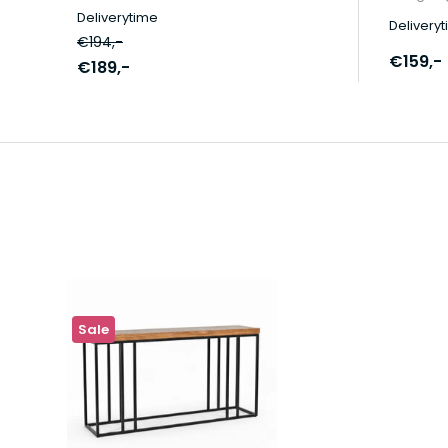
Deliverytime
Delivery
€194,-
€159,-
€189,-
Sale