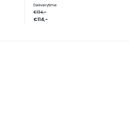
Deliverytime
€134,-
€114,-