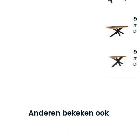
E
m
D
E
m
D
Anderen bekeken ook