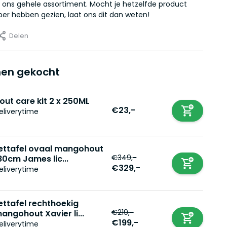
 ons gehele assortiment. Mocht je hetzelfde product
er hebben gezien, laat ons dit dan weten!
Delen
en gekocht
out care kit 2 x 250ML
€23,-
eliverytime
ettafel ovaal mangohout
€349,-
80cm James lic...
€329,-
eliverytime
ettafel rechthoekig
€219,-
angohout Xavier li...
€199,-
eliverytime