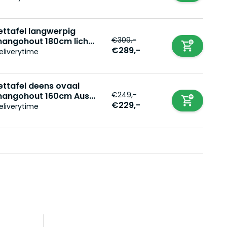
ettafel langwerpig
€309,-
angohout 180cm lich...
€289,-
eliverytime
ettafel deens ovaal
€249,-
angohout 160cm Aus...
€229,-
eliverytime