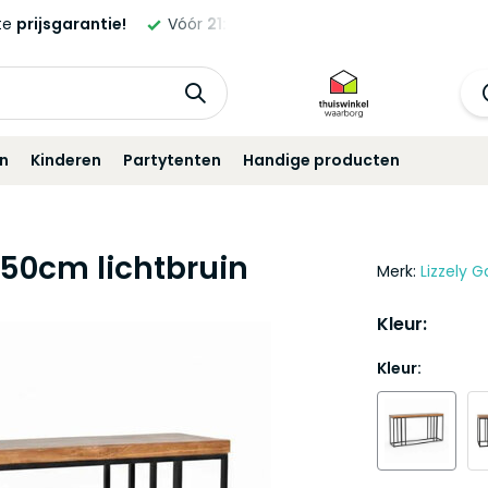
ld,
morgen
geleverd!*
Standaard
12 maanden
garantie!
in
Kinderen
Partytenten
Handige producten
150cm lichtbruin
Merk:
Lizzely G
Kleur:
Kleur: