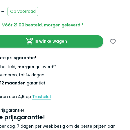
,-
Op voorraad
 Vóór 21:00 besteld, morgen geleverd!*
In winkelwagen
ste prijsgarantie!
besteld,
morgen
geleverd!*
urneren, tot 14 dagen!
12 maanden
garantie!
coren een
4,5
op
Trustpilot
e prijsgarantie!
r per dag, 7 dagen per week bezig om de beste prijzen aan