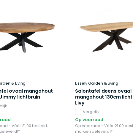
arden & Living
Lizzely Garden & Living
afel ovaal mangohout
Salontafel deens ovaal
Jimmy lichtbruin
mangohout 130cm licht
Livy
lijk
Vergelijk
rraad
Op voorraad
aad - Vóór 21:00 besteld,
Op voorraad - Vóór 21:00 best
geleverd!*
morgen geleverd!*