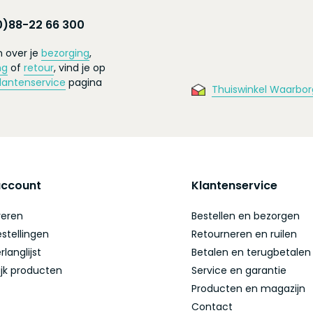
0)88-22 66 300
 over je
bezorging
,
ng
of
retour
, vind je op
lantenservice
pagina
Thuiswinkel Waarbor
account
Klantenservice
reren
Bestellen en bezorgen
estellingen
Retourneren en ruilen
rlanglijst
Betalen en terugbetalen
ijk producten
Service en garantie
Producten en magazijn
Contact