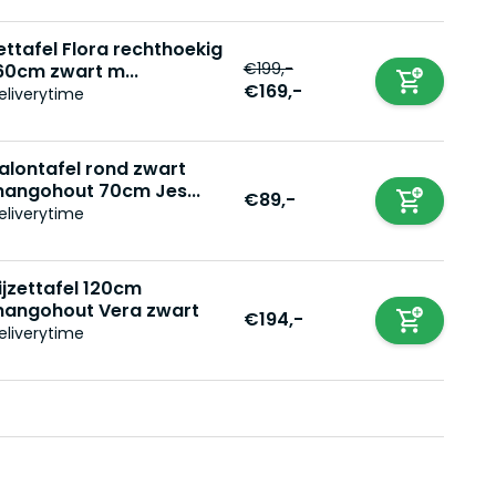
ettafel Flora rechthoekig
€199,-
60cm zwart m...
€169,-
eliverytime
alontafel rond zwart
angohout 70cm Jes...
€89,-
eliverytime
ijzettafel 120cm
angohout Vera zwart
€194,-
eliverytime