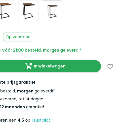
-
Op voorraad
 Vóór 21:00 besteld, morgen geleverd!*
In winkelwagen
ste prijsgarantie!
besteld,
morgen
geleverd!*
urneren, tot 14 dagen!
12 maanden
garantie!
coren een
4,5
op
Trustpilot