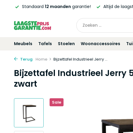
ntie!
Altijd de laagste
prijsgarantie!
Vóór
21:00
beste
Meubels
Tafels
Stoelen
Woonaccessoires
Tu
Terug
Home
Bijzettafel Industrieel Jerry ...
Bijzettafel Industrieel Jer
zwart
Sale