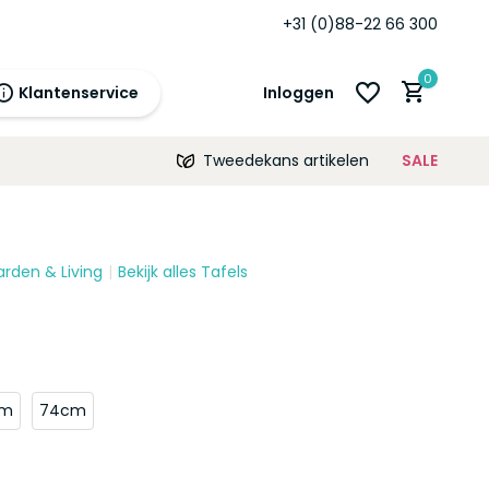
+31 (0)88-22 66 300
0
Klantenservice
Inloggen
Tweedekans artikelen
SALE
21:00
morgen
12 maanden
prijsgarantie!
arden & Living
Bekijk alles Tafels
Account aanmaken
Account aanmaken
cm
74cm