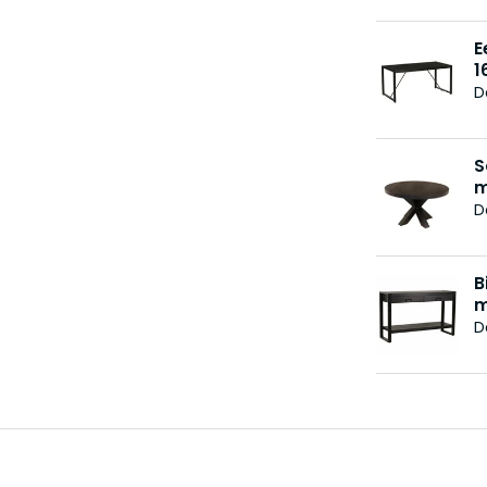
E
1
D
S
m
D
B
m
D