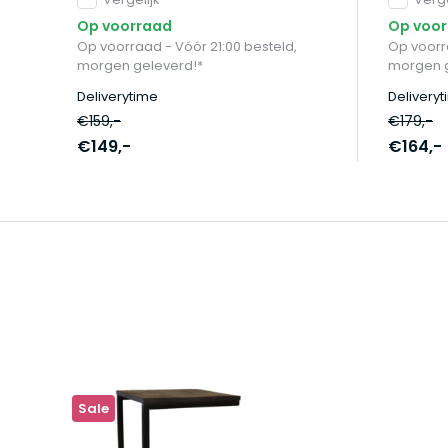
Op voorraad
Op voo
Op voorraad - Vóór 21:00 besteld,
Op voorra
morgen geleverd!*
morgen g
Deliverytime
Delivery
€159,-
€179,-
€149,-
€164,-
Sale