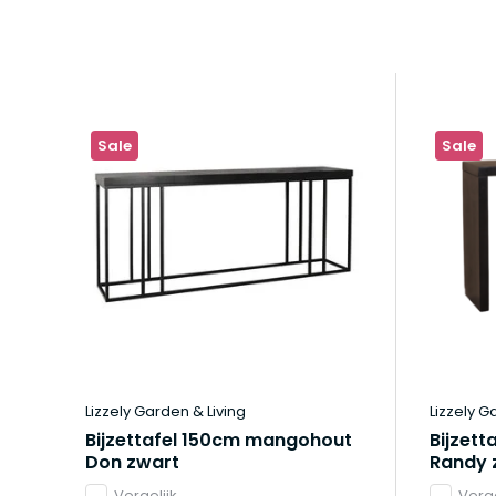
Sale
Sale
Lizzely Garden & Living
Lizzely G
Bijzettafel 150cm mangohout
Bijzet
Don zwart
Randy 
Vergelijk
Verge