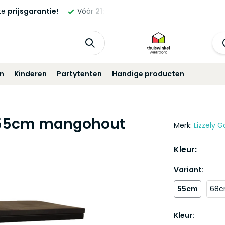
ld,
morgen
geleverd!*
Standaard
12 maanden
garantie!
in
Kinderen
Partytenten
Handige producten
ry 55cm mangohout
Merk:
Lizzely G
Kleur:
Variant:
55cm
68
Kleur: