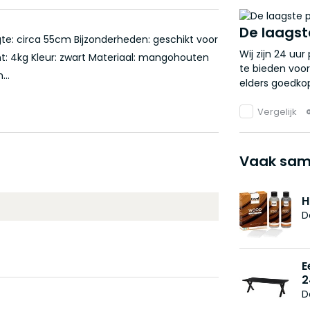
De laagst
te: circa 55cm Bijzonderheden: geschikt voor
Wij zijn 24 uu
t: 4kg Kleur: zwart Materiaal: mangohouten
te bieden voor
...
elders goedkop
Vergelijk
Vaak sam
H
D
E
2
D