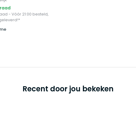
rraad
ad - Vóór 21:00 besteld,
eleverd!*
time
Recent door jou bekeken