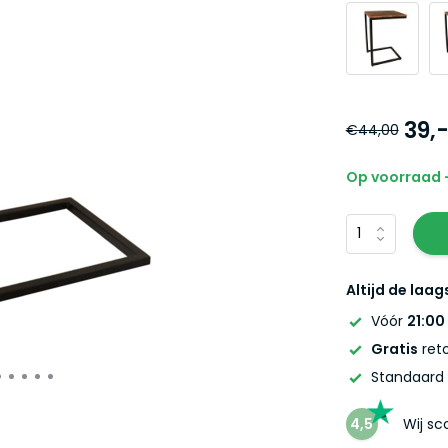
39,
€44,00
Op voorraad -
Altijd de laag
Vóór
21:00
Gratis
reto
Standaard
4,5
Wij s