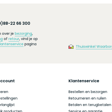
0)88-22 66 300
 over je
bezorging
,
ng
of
retour
, vind je op
lantenservice
pagina
Thuiswinkel Waarbor
account
Klantenservice
reren
Bestellen en bezorgen
estellingen
Retourneren en ruilen
rlanglijst
Betalen en terugbetalen
ijk producten
Service en garantie