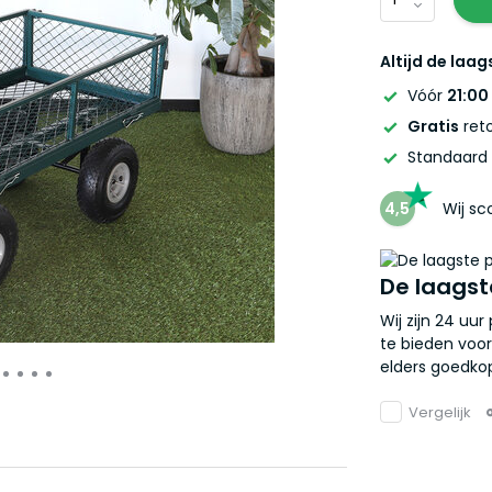
Altijd de laag
Vóór
21:00
Gratis
reto
Standaard
4,5
Wij s
De laagst
Wij zijn 24 uu
te bieden voor
elders goedkop
Vergelijk