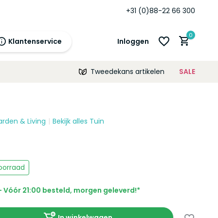
Standaard
12 maanden
garantie!
+31 (0)88-22 66 300
0
Klantenservice
Inloggen
Tweedekans artikelen
SALE
21:00
morgen
12 maanden
prijsgarantie!
arden & Living
Bekijk alles Tuin
Account aanmaken
Account aanmaken
oorraad
 Vóór 21:00 besteld, morgen geleverd!*
In winkelwagen