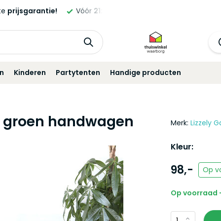
ste
prijsgarantie!
Vóór
21:00
besteld,
morgen
geleverd!*
in
Kinderen
Partytenten
Handige producten
f groen handwagen
Merk:
Lizzely G
Kleur:
98,-
Op v
Op voorraad -