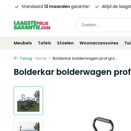
erd!*
Standaard
12 maanden
garantie!
Altijd de laag
Meubels
Tafels
Stoelen
Woonaccessoires
Tu
Terug
Home
Bolderkar bolderwagen prof gro...
Bolderkar bolderwagen pro