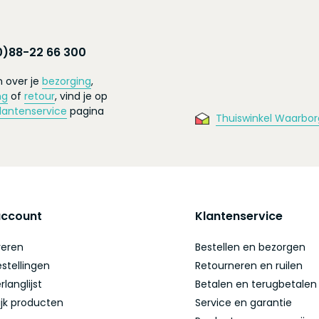
0)88-22 66 300
 over je
bezorging
,
ng
of
retour
, vind je op
lantenservice
pagina
Thuiswinkel Waarbor
account
Klantenservice
reren
Bestellen en bezorgen
estellingen
Retourneren en ruilen
rlanglijst
Betalen en terugbetalen
ijk producten
Service en garantie