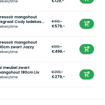
€129,-
eliverytime
ressoir mangohout
€619,-
isgraat Cody ladekas...
€579,-
eliverytime
ressoir mangohout
€519,-
80cm zwart Jazzy
€499,-
eliverytime
V meubel zwart
€299,-
angohout 180cm Liv
€279,-
eliverytime