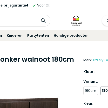
ld,
morgen
geleverd!*
Standaard
12 maanden
garantie!
in
Kinderen
Partytenten
Handige producten
donker walnoot 180cm
Merk:
Lizzely G
Kleur:
Variant:
160cm
18
Kleur: