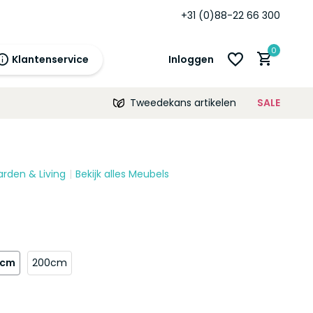
+31 (0)88-22 66 300
0
Klantenservice
Inloggen
Tweedekans artikelen
SALE
21:00
morgen
12 maanden
prijsgarantie!
arden & Living
Bekijk alles Meubels
Account aanmaken
Account aanmaken
0cm
200cm