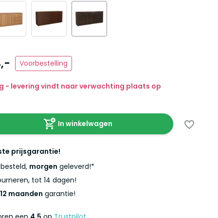
,-
Voorbestelling
g - levering vindt naar verwachting plaats op
In winkelwagen
ste prijsgarantie!
besteld,
morgen
geleverd!*
urneren, tot 14 dagen!
12 maanden
garantie!
coren een
4,5
op
Trustpilot