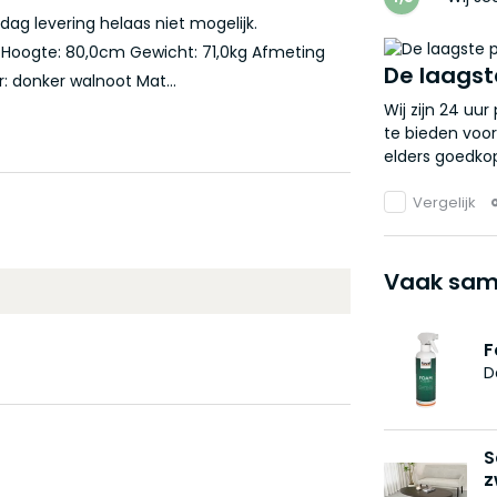
ag levering helaas niet mogelijk.
m Hoogte: 80,0cm Gewicht: 71,0kg Afmeting
De laagst
: donker walnoot Mat...
Wij zijn 24 uu
te bieden voor
elders goedkop
Vergelijk
Vaak sam
F
D
S
z