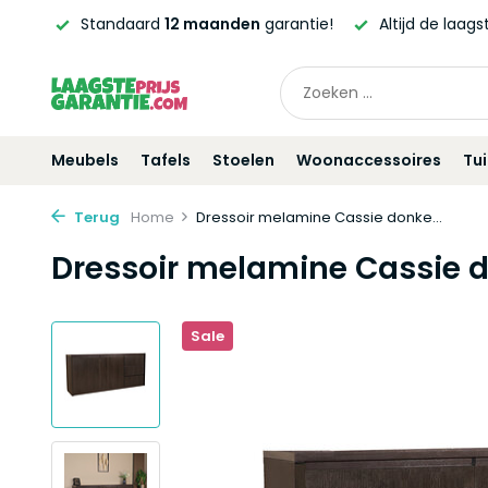
ntie!
Altijd de laagste
prijsgarantie!
Vóór
21:00
beste
Meubels
Tafels
Stoelen
Woonaccessoires
Tu
Terug
Home
Dressoir melamine Cassie donke...
Dressoir melamine Cassie 
Sale