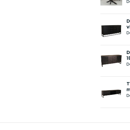
D
D
v
D
D
1
D
T
m
D