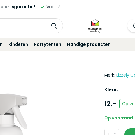
e
prijsgarantie!
Vóór
21:00
besteld,
morgen
geleverd!*
in
Kinderen
Partytenten
Handige producten
Merk:
Lizzely G
Kleur:
12,-
Op vo
Op voorraad -