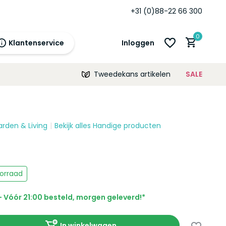
Standaard
12 maanden
garantie!
+31 (0)88-22 66 300
0
Klantenservice
Inloggen
Tweedekans artikelen
SALE
21:00
morgen
12 maanden
prijsgarantie!
arden & Living
Bekijk alles Handige producten
Account aanmaken
Account aanmaken
orraad
 Vóór 21:00 besteld, morgen geleverd!*
In winkelwagen