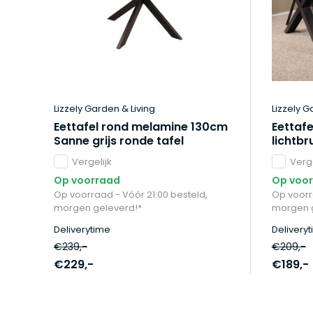
Lizzely Garden & Living
Lizzely G
Eettafel rond melamine 130cm
Eettaf
Sanne grijs ronde tafel
lichtb
Vergelijk
Verge
Op voorraad
Op voo
Op voorraad - Vóór 21:00 besteld,
Op voorr
morgen geleverd!*
morgen g
Deliverytime
Delivery
€239,-
€209,-
€229,-
€189,-