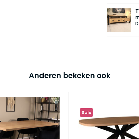
T
m
D
Anderen bekeken ook
Sale