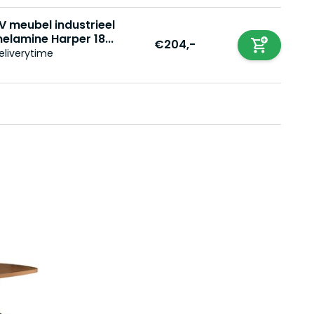
V meubel industrieel
elamine Harper 18...
€204,-
eliverytime