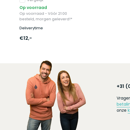
Op voorraad
Op voorraad - Vóór 21:00
besteld, morgen geleverd!*
Deliverytime
€12,-
+31 (
Vragen
betali
onze
k