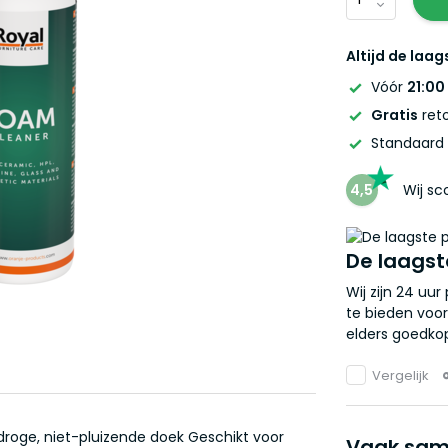
Altijd de laag
Vóór
21:00
Gratis
reto
Standaard
4,5
Wij s
De laagst
Wij zijn 24 uu
te bieden voor
elders goedkop
Vergelijk
droge, niet-pluizende doek Geschikt voor
Vaak sam