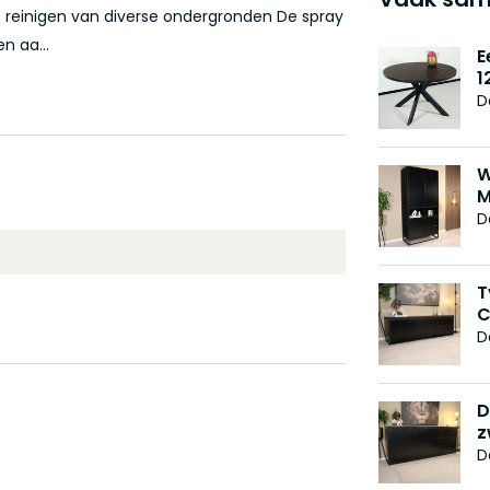
t reinigen van diverse ondergronden De spray
n aa...
E
1
D
W
M
D
T
C
D
D
z
D