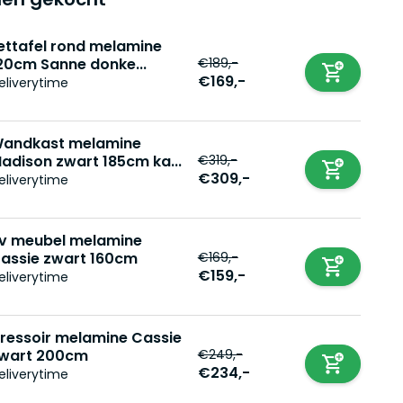
ettafel rond melamine
€189,-
20cm Sanne donke...
€169,-
eliverytime
andkast melamine
€319,-
adison zwart 185cm ka...
€309,-
eliverytime
v meubel melamine
€169,-
assie zwart 160cm
€159,-
eliverytime
ressoir melamine Cassie
€249,-
wart 200cm
€234,-
eliverytime