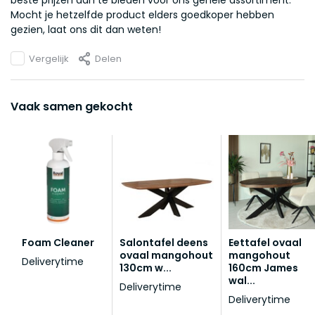
beste prijzen aan te bieden voor ons gehele assortiment.
Mocht je hetzelfde product elders goedkoper hebben
gezien, laat ons dit dan weten!
Vergelijk
Delen
Vaak samen gekocht
Foam Cleaner
Salontafel deens
Eettafel ovaal
ovaal mangohout
mangohout
Deliverytime
130cm w...
160cm James
wal...
Deliverytime
Deliverytime