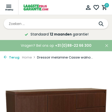
0
Altijd de laagste
prijsgarantie!
Vragen? Bel ons op
+31 (0)88-22 66 300
Terug
Home
Dressoir melamine Cassie walno...