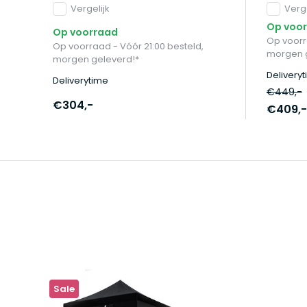
Vergelijk
Verge
Op voo
Op voorraad
Op voorr
Op voorraad - Vóór 21:00 besteld,
morgen 
morgen geleverd!*
Delivery
Deliverytime
€449,-
€304,-
€409,-
Sale