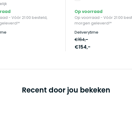
lijk
rraad
Op voorraad
aad - Vóór 21:00 besteld,
Op voorraad - Vóór 21:00 best
geleverd!*
morgen geleverd!*
time
Deliverytime
€164,-
€154,-
Recent door jou bekeken