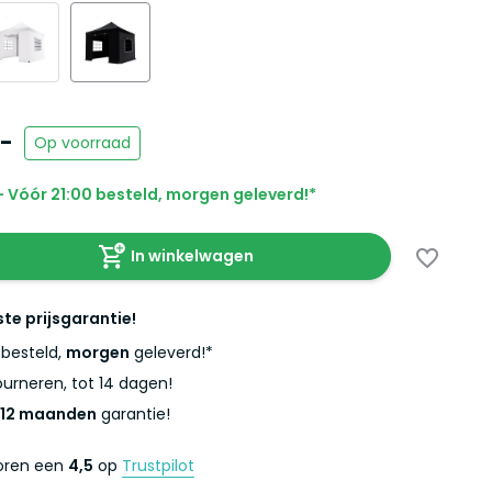
,-
Op voorraad
 Vóór 21:00 besteld, morgen geleverd!*
In winkelwagen
ste prijsgarantie!
besteld,
morgen
geleverd!*
urneren, tot 14 dagen!
12 maanden
garantie!
coren een
4,5
op
Trustpilot