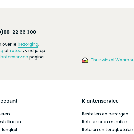
0)88-22 66 300
 over je
bezorging
,
ng
of
retour
, vind je op
lantenservice
pagina
Thuiswinkel Waarbor
account
Klantenservice
reren
Bestellen en bezorgen
estellingen
Retourneren en ruilen
rlanglijst
Betalen en terugbetalen