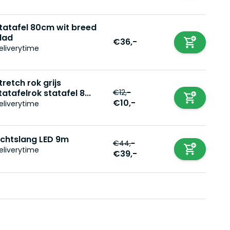
tatafel 80cm wit breed
lad
€36,-
eliverytime
tretch rok grijs
€12,-
tatafelrok statafel 8...
€10,-
eliverytime
ichtslang LED 9m
€44,-
eliverytime
€39,-