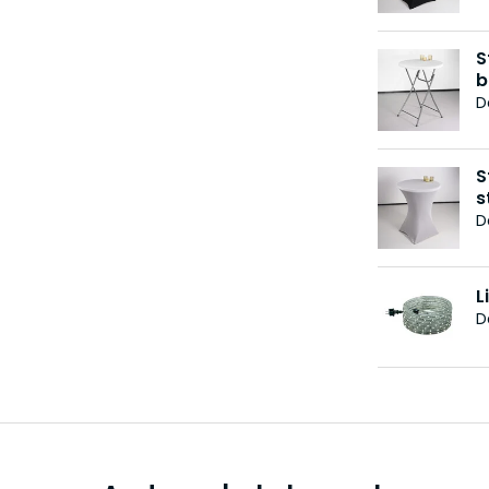
S
b
D
S
s
D
L
D