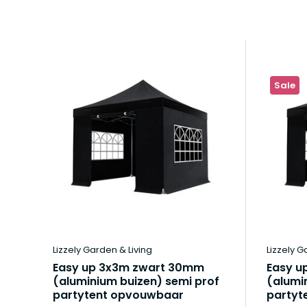
Sale
Lizzely Garden & Living
Lizzely G
Easy up 3x3m zwart 30mm
Easy u
(aluminium buizen) semi prof
(alumi
partytent opvouwbaar
partyt