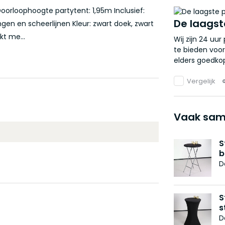
Doorloophoogte partytent: 1,95m Inclusief:
De laagst
ngen en scheerlijnen Kleur: zwart doek, zwart
kt me...
Wij zijn 24 uu
te bieden voor
elders goedkop
Vergelijk
Vaak sam
S
b
D
S
s
D