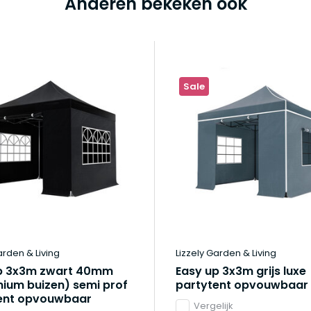
Anderen bekeken ook
Sale
arden & Living
Lizzely Garden & Living
p 3x3m zwart 40mm
Easy up 3x3m grijs luxe
nium buizen) semi prof
partytent opvouwbaar
ent opvouwbaar
Vergelijk