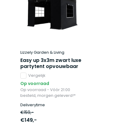
Lizzely Garden & Living
Easy up 3x3m zwart luxe
partytent opvouwbaar
Vergelijk
Op voorraad
Op voorraad - Vóór 21:00
besteld, morgen geleverd!*
Deliverytime
€159,-
€149,-