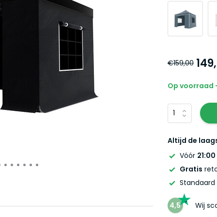
149
€159,00
Op voorraad -
Altijd de laag
Vóór
21:00
Gratis
reto
Standaard
4,5
Wij s