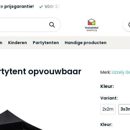
ld,
morgen
geleverd!*
Standaard
12 maanden
garantie!
in
Kinderen
Partytenten
Handige producten
artytent opvouwbaar
Merk:
Lizzely G
Kleur:
Variant:
2x2m
3x3
Kleur: