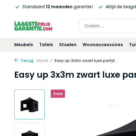
ntie!
Altijd de laagste
prijsgarantie!
Vóór
21:00
beste
Meubels
Tafels
Stoelen
Woonaccessoires
Tu
Terug
Home
Easy up 3x3m zwart luxe partyt...
Easy up 3x3m zwart luxe p
Sale