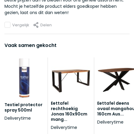
beste prijzen aan te bieden voor ons gehele assortiment.
Mocht je hetzelfde product elders goedkoper hebben
gezien, laat ons dit dan weten!
Vergelijk
Delen
Vaak samen gekocht
Eettafel
Eettafel deens
Textiel protector
rechthoekig
ovaal mangoho
spray 500ml
Jonas 160x90cm
160cm Aus...
Deliverytime
mang...
Deliverytime
Deliverytime