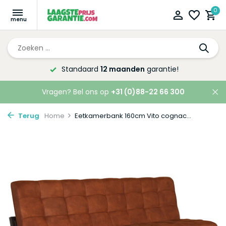
0
Altijd de laagste
prijsgarantie!
Vragen? Bel ons op
+31 (0)88-22 66 300
Terug
Home
Eetkamerbank 160cm Vito cognac...