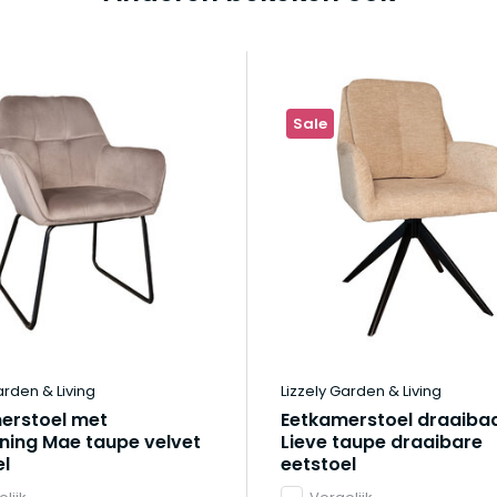
Sale
arden & Living
Lizzely Garden & Living
erstoel met
Eetkamerstoel draaiba
ning Mae taupe velvet
Lieve taupe draaibare
el
eetstoel