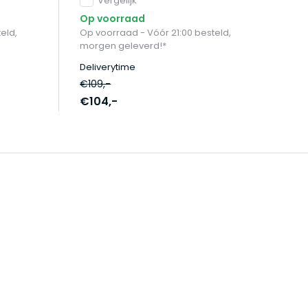
Vergelijk
Op voorraad
eld,
Op voorraad - Vóór 21:00 besteld,
morgen geleverd!*
Deliverytime
€109,-
€104,-