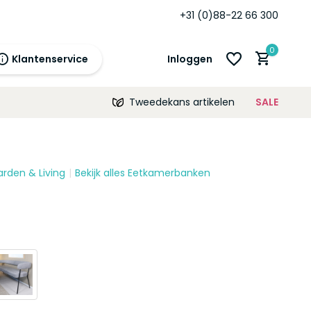
+31 (0)88-22 66 300
0
Klantenservice
Inloggen
Tweedekans artikelen
SALE
21:00
morgen
12 maanden
prijsgarantie!
arden & Living
Bekijk alles Eetkamerbanken
Account aanmaken
Account aanmaken