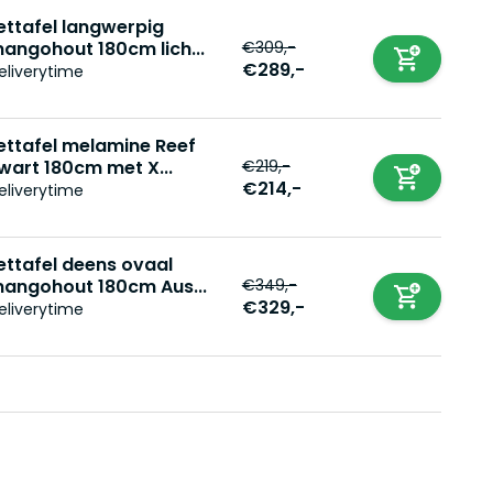
ettafel langwerpig
€309,-
angohout 180cm lich...
€289,-
eliverytime
ettafel melamine Reef
€219,-
wart 180cm met X...
€214,-
eliverytime
ettafel deens ovaal
€349,-
angohout 180cm Aus...
€329,-
eliverytime