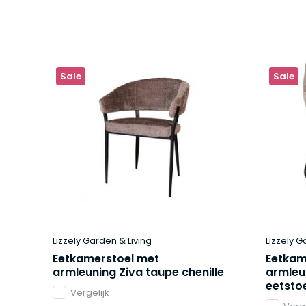
Sale
Sale
Lizzely Garden & Living
Lizzely G
Eetkamerstoel met
Eetkam
armleuning Ziva taupe chenille
armleu
eetsto
Vergelijk