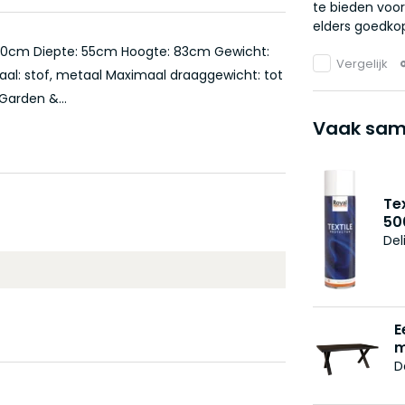
te bieden voor
elders goedkop
180cm Diepte: 55cm Hoogte: 83cm Gewicht:
Vergelijk
aal: stof, metaal Maximaal draaggewicht: tot
Garden &...
Vaak sam
Te
50
Del
E
m
D