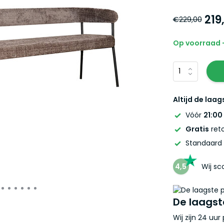
219
€229,00
Op voorraad -
Altijd de laag
Vóór
21:00
Gratis
reto
Standaard
4,5
Wij s
De laagst
Wij zijn 24 uu