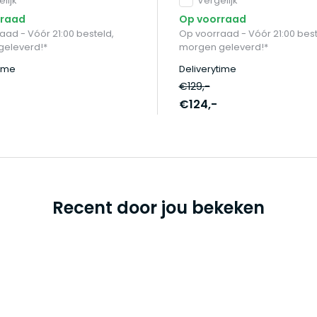
lijk
Vergelijk
rraad
Op voorraad
aad - Vóór 21:00 besteld,
Op voorraad - Vóór 21:00 best
geleverd!*
morgen geleverd!*
time
Deliverytime
€129,-
€124,-
Recent door jou bekeken