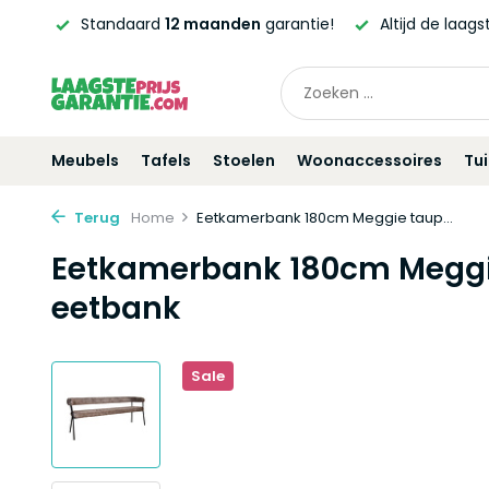
ntie!
Altijd de laagste
prijsgarantie!
Vóór
21:00
beste
Meubels
Tafels
Stoelen
Woonaccessoires
Tu
Terug
Home
Eetkamerbank 180cm Meggie taup...
Eetkamerbank 180cm Meggie
eetbank
Sale