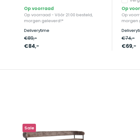
Verge
Op voorraad
Op voo
Op voorraad - Vóór 21:00 besteld,
Op voorr
morgen geleverd!*
morgen 
Deliverytime
Delivery
€89,-
€74,-
€84,-
€69,-
Sale