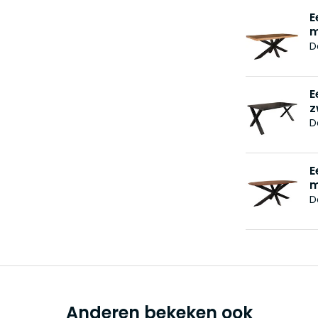
E
m
D
E
z
D
E
m
D
Anderen bekeken ook