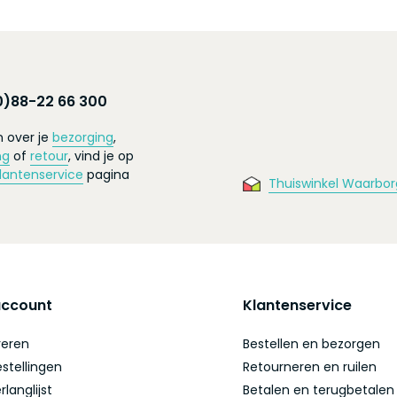
0)88-22 66 300
 over je
bezorging
,
ng
of
retour
, vind je op
lantenservice
pagina
Thuiswinkel Waarbor
account
Klantenservice
reren
Bestellen en bezorgen
estellingen
Retourneren en ruilen
rlanglijst
Betalen en terugbetalen