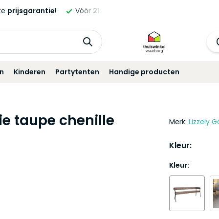
ld,
morgen
geleverd!*
Standaard
12 maanden
garantie!
in
Kinderen
Partytenten
Handige producten
 taupe chenille
Merk:
Lizzely G
Kleur:
Kleur: