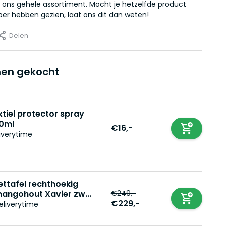
 ons gehele assortiment. Mocht je hetzelfde product
er hebben gezien, laat ons dit dan weten!
Delen
en gekocht
xtiel protector spray
0ml
€16,-
iverytime
ettafel rechthoekig
€249,-
angohout Xavier zw...
€229,-
eliverytime