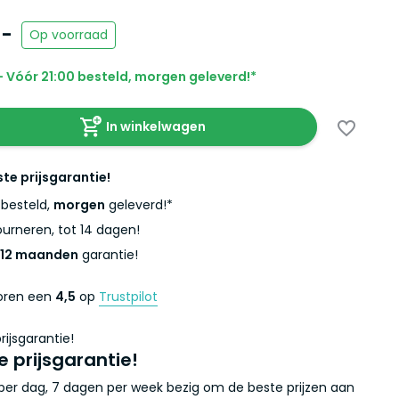
,-
Op voorraad
 Vóór 21:00 besteld, morgen geleverd!*
In winkelwagen
ste prijsgarantie!
besteld,
morgen
geleverd!*
urneren, tot 14 dagen!
12 maanden
garantie!
coren een
4,5
op
Trustpilot
e prijsgarantie!
r per dag, 7 dagen per week bezig om de beste prijzen aan