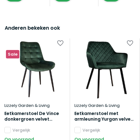
Anderen bekeken ook
Sale
Lizzely Garden & Living
Lizzely Garden & Living
Eetkamerstoel De Vince
Eetkamerstoel met
donkergroen velvet
armleuning Yurgan velvet
eetstoel
donkergroen eetstoel
Vergelijk
Vergelijk
Op voorraad
Op voorraad