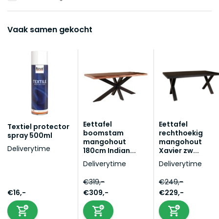
Vaak samen gekocht
Eettafel
Eettafel
Textiel protector
boomstam
rechthoekig
spray 500ml
mangohout
mangohout
Deliverytime
180cm Indian...
Xavier zw...
Deliverytime
Deliverytime
€319,-
€249,-
€16,-
€309,-
€229,-