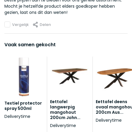
beste prijzen aan te bieden voor ons gehele assortiment.
Mocht je hetzelfde product elders goedkoper hebben
gezien, laat ons dit dan weten!
Vergelijk
Delen
Vaak samen gekocht
Eettafel
Eettafel deens
Textiel protector
langwerpig
ovaal mangoho
spray 500ml
mangohout
200cm Aus...
Deliverytime
200cm John...
Deliverytime
Deliverytime