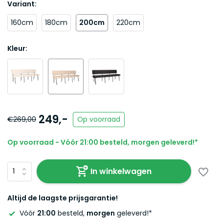
Variant:
160cm
180cm
200cm
220cm
Kleur:
249,-
€269,00
Op voorraad
Op voorraad - Vóór 21:00 besteld, morgen geleverd!*
In winkelwagen
Altijd de laagste prijsgarantie!
Vóór
21:00
besteld,
morgen
geleverd!*