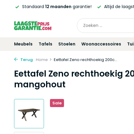
ntie!
Altijd de laagste
prijsgarantie!
Vóór
21:00
beste
Meubels
Tafels
Stoelen
Woonaccessoires
Tu
Terug
Home
Eettafel Zeno rechthoekig 200c...
Eettafel Zeno rechthoekig 
mangohout
Sale