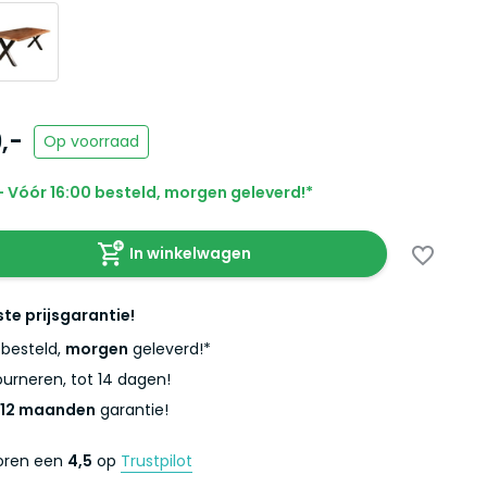
,-
Op voorraad
 Vóór 16:00 besteld, morgen geleverd!*
In winkelwagen
ste prijsgarantie!
besteld,
morgen
geleverd!*
urneren, tot 14 dagen!
12 maanden
garantie!
coren een
4,5
op
Trustpilot