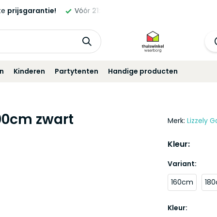
ld,
morgen
geleverd!*
Standaard
12 maanden
garantie!
in
Kinderen
Partytenten
Handige producten
200cm zwart
Merk:
Lizzely G
Kleur:
Variant:
160cm
18
Kleur: