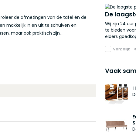
De laagst
troleer de afmetingen van de tafel én de
Wij zijn 24 uu
n makkelijk in en uit te schuiven en
te bieden voor
en, maar ook praktisch zijn...
elders goedkop
Vergelijk
Vaak sam
H
D
E
S
D