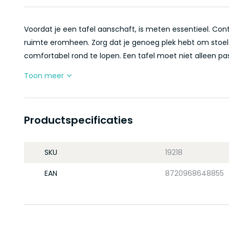
Voordat je een tafel aanschaft, is meten essentieel. Con
ruimte eromheen. Zorg dat je genoeg plek hebt om stoele
comfortabel rond te lopen. Een tafel moet niet alleen pass
Toon meer
Productspecificaties
SKU
19218
EAN
8720968648855