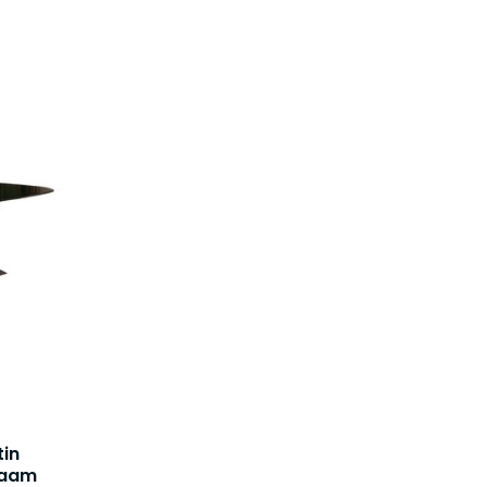
in
zaam