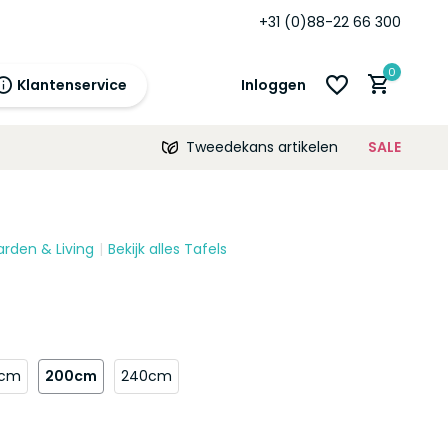
+31 (0)88-22 66 300
0
Klantenservice
Inloggen
Tweedekans artikelen
SALE
21:00
morgen
12 maanden
prijsgarantie!
arden & Living
Bekijk alles Tafels
Account aanmaken
Account aanmaken
0cm
200cm
240cm