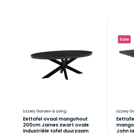
Sale
Lizzely Garden & Living
Lizzely G
Eettafel ovaal mangohout
Eettafe
200cm James zwart ovale
mango
industriële tafel duurzaam
John l