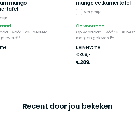
aam mango
mango eetkamertafel
ertafel
Vergelijk
lijk
rraad
Op voorraad
aad - Vóór 16:00 besteld,
Op voorraad - Vóór 16:00 best
eleverd!*
morgen geleverd!*
time
Deliverytime
€309,-
€289,-
Recent door jou bekeken