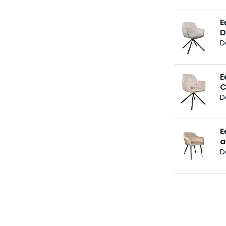
E
D
D
E
C
D
E
a
D