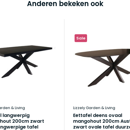
Anderen bekeken ook
Sale
arden & Living
Lizzely Garden & Living
l langwerpig
Eettafel deens ovaal
hout 200cm zwart
mangohout 200cm Aust
angwerpige tafel
zwart ovale tafel duur