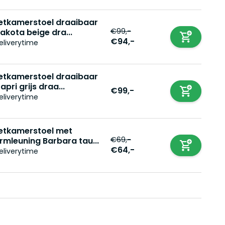
etkamerstoel draaibaar
€99,-
akota beige dra...
€94,-
eliverytime
etkamerstoel draaibaar
apri grijs draa...
€99,-
eliverytime
etkamerstoel met
€69,-
rmleuning Barbara tau...
€64,-
eliverytime