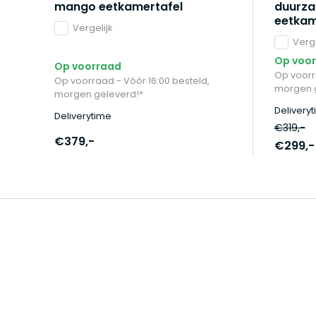
mango eetkamertafel
duurz
eetkam
Vergelijk
Verge
Op voo
Op voorraad
Op voorr
Op voorraad - Vóór 16:00 besteld,
morgen g
morgen geleverd!*
Delivery
Deliverytime
€319,-
€379,-
€299,-