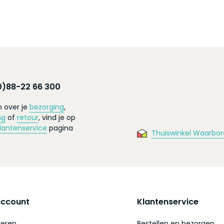
0)88-22 66 300
 over je
bezorging
,
ng
of
retour
, vind je op
lantenservice
pagina
Thuiswinkel Waarbor
account
Klantenservice
reren
Bestellen en bezorgen