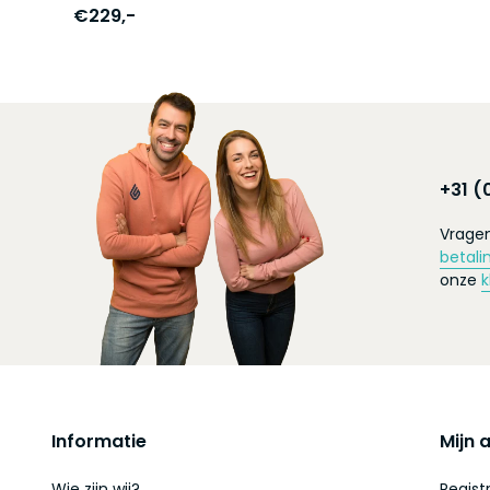
€229,-
+31 (
Vragen
betali
onze
k
Informatie
Mijn 
Wie zijn wij?
Regist