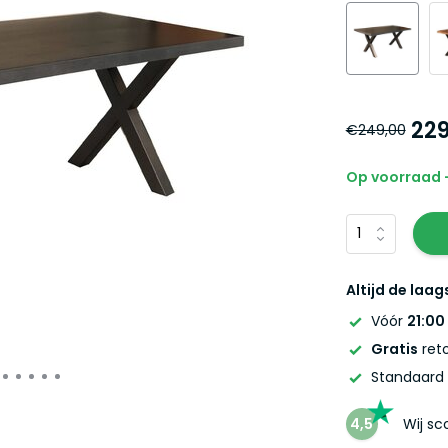
229
€249,00
Op voorraad -
Altijd de laag
Vóór
21:00
Gratis
reto
Standaard
4,5
Wij s