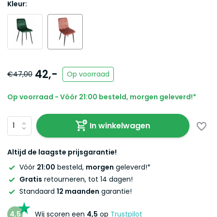
Kleur:
42,-
€47,00
Op voorraad
Op voorraad - Vóór 21:00 besteld, morgen geleverd!*
In winkelwagen
Altijd de laagste prijsgarantie!
Vóór
21:00
besteld,
morgen
geleverd!*
Gratis
retourneren, tot 14 dagen!
Standaard
12 maanden
garantie!
4,5
Wij scoren een
4,5
op
Trustpilot