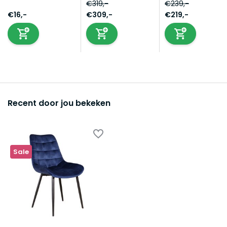
€319,-
€239,-
€16,-
€309,-
€219,-
Recent door jou bekeken
Sale