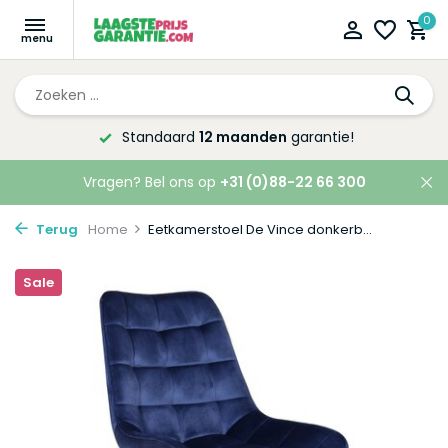
0
anden
garantie!
Altijd de laagste
pr
Vragen? Bel ons op
+31 (0)88-22 66 300
Terug
Home
Eetkamerstoel De Vince donkerb...
Sale