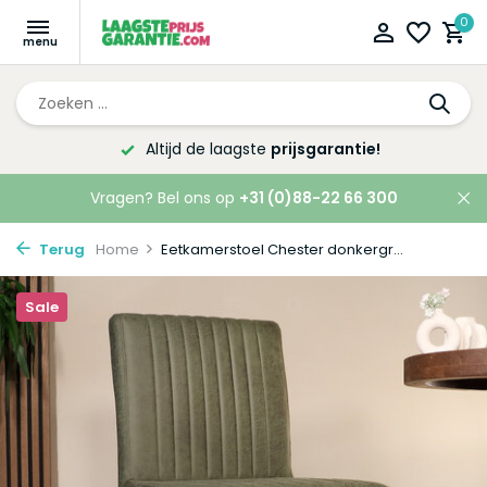
0
Altijd de laagste
prijsgarantie!
Vragen? Bel ons op
+31 (0)88-22 66 300
Terug
Home
Eetkamerstoel Chester donkergr...
Sale