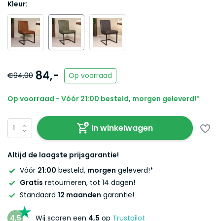
Kleur:
84,-
€94,00
Op voorraad
Op voorraad - Vóór 21:00 besteld, morgen geleverd!*
In winkelwagen
Altijd de laagste prijsgarantie!
Vóór
21:00
besteld,
morgen
geleverd!*
Gratis
retourneren, tot 14 dagen!
Standaard
12 maanden
garantie!
4,5
Wij scoren een
4,5
op
Trustpilot