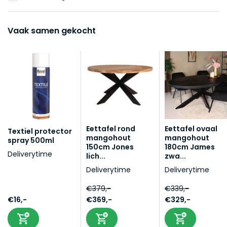
Vaak samen gekocht
Eettafel rond
Eettafel ovaal
Textiel protector
mangohout
mangohout
spray 500ml
150cm Jones
180cm James
Deliverytime
lich...
zwa...
Deliverytime
Deliverytime
€379,-
€339,-
€16,-
€369,-
€329,-