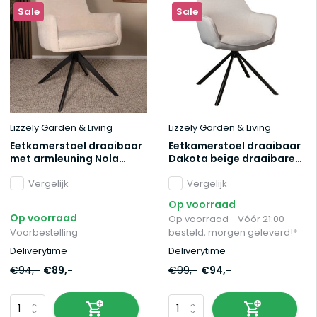
Sale
Sale
Lizzely Garden & Living
Lizzely Garden & Living
Eetkamerstoel draaibaar
Eetkamerstoel draaibaar
met armleuning Nola
Dakota beige draaibare
beige
eetstoel
Vergelijk
Vergelijk
Op voorraad
Op voorraad
Op voorraad - Vóór 21:00
Voorbestelling
besteld, morgen geleverd!*
Deliverytime
Deliverytime
€94,-
€89,-
€99,-
€94,-