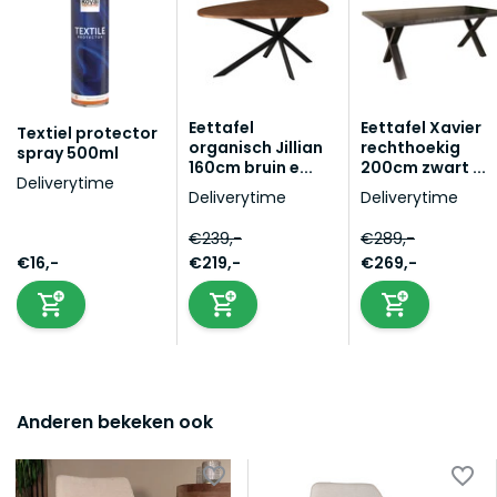
Eettafel
Eettafel Xavier
Textiel protector
organisch Jillian
rechthoekig
spray 500ml
160cm bruin e...
200cm zwart ...
Deliverytime
Deliverytime
Deliverytime
€239,-
€289,-
€16,-
€219,-
€269,-
Anderen bekeken ook