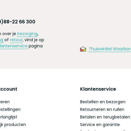
0)88-22 66 300
 over je
bezorging
,
ng
of
retour
, vind je op
lantenservice
pagina
Thuiswinkel Waarbor
account
Klantenservice
reren
Bestellen en bezorgen
estellingen
Retourneren en ruilen
rlanglijst
Betalen en terugbetalen
ijk producten
Service en garantie