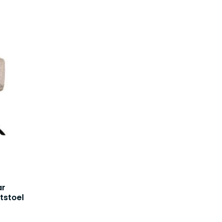
ar
tstoel