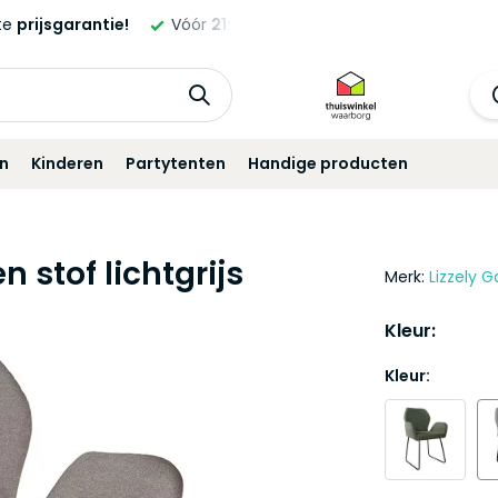
ld,
morgen
geleverd!*
Standaard
12 maanden
garantie!
in
Kinderen
Partytenten
Handige producten
 stof lichtgrijs
Merk:
Lizzely G
Kleur:
Kleur: