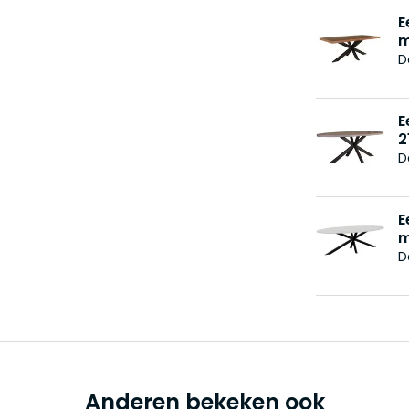
E
m
D
E
2
D
E
m
D
Anderen bekeken ook