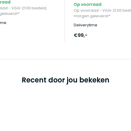
rraad
Op voorraad
aad - Vóór 21:00 besteld,
Op voorraad - Vóór 21:00 best
eleverd!*
morgen geleverd!*
time
Deliverytime
€99,-
Recent door jou bekeken