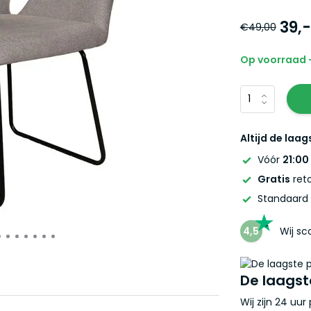
39,-
€49,00
Op voorraad -
Altijd de laag
Vóór
21:00
Gratis
reto
Standaard
4,5
Wij s
De laagst
Wij zijn 24 uu