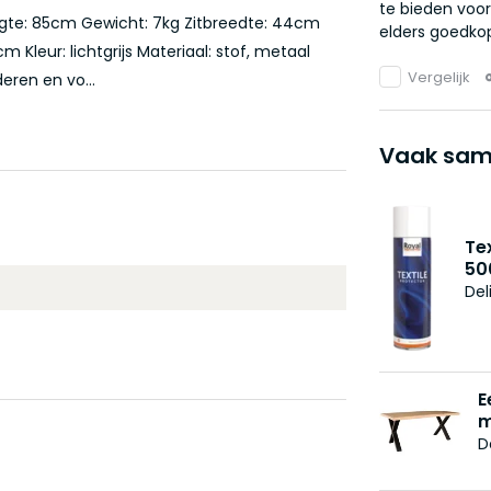
te bieden voor
ogte: 85cm Gewicht: 7kg Zitbreedte: 44cm
elders goedkop
Kleur: lichtgrijs Materiaal: stof, metaal
Vergelijk
eren en vo...
Vaak sam
Te
50
Del
E
m
D