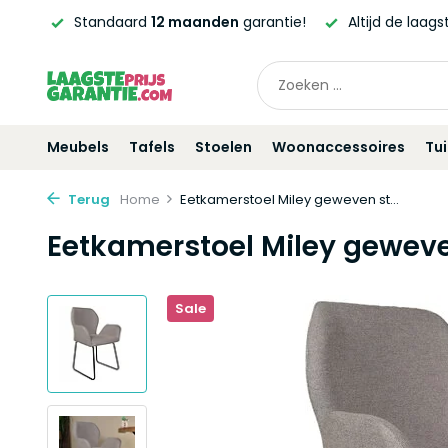
ntie!
Altijd de laagste
prijsgarantie!
Vóór
21:00
beste
Meubels
Tafels
Stoelen
Woonaccessoires
Tu
Terug
Home
Eetkamerstoel Miley geweven st...
Eetkamerstoel Miley geweven
Sale