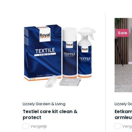
Sale
Lizzely Garden & Living
Lizzely G
Textiel care kit clean &
Eetkam
protect
armleun
Vergelijk
Verge