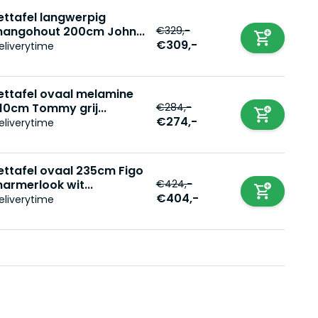
ettafel langwerpig
€329,-
angohout 200cm John...
€309,-
eliverytime
ettafel ovaal melamine
€284,-
10cm Tommy grij...
€274,-
eliverytime
ettafel ovaal 235cm Figo
€424,-
armerlook wit...
€404,-
eliverytime