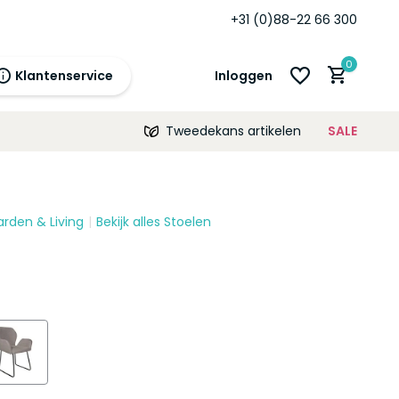
+31 (0)88-22 66 300
0
Klantenservice
Inloggen
Tweedekans artikelen
SALE
21:00
morgen
12 maanden
prijsgarantie!
arden & Living
Bekijk alles Stoelen
Account aanmaken
Account aanmaken