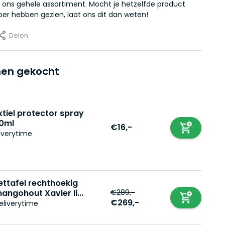
 ons gehele assortiment. Mocht je hetzelfde product
er hebben gezien, laat ons dit dan weten!
Delen
en gekocht
xtiel protector spray
0ml
€16,-
iverytime
ettafel rechthoekig
€289,-
angohout Xavier li...
€269,-
eliverytime