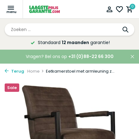
0
Altijd de laagste
prijsgarantie!
Vragen? Bel ons op
+31 (0)88-22 66 300
Terug
Home
Eetkamerstoel met armleuning z...
Sale