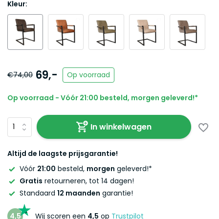
Kleur:
69,-
€74,00
Op voorraad
Op voorraad - Vóór 21:00 besteld, morgen geleverd!*
In winkelwagen
Altijd de laagste prijsgarantie!
Vóór
21:00
besteld,
morgen
geleverd!*
Gratis
retourneren, tot 14 dagen!
Standaard
12 maanden
garantie!
4,5
Wij scoren een
4,5
op
Trustpilot