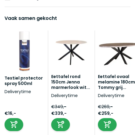
Vaak samen gekocht
Eettafel rond
Eettafel ovaal
Textiel protector
150cm Jenna
melamine 180cm
spray 500ml
marmerlook wit...
Tommy grij...
Deliverytime
Deliverytime
Deliverytime
€349,-
€269,-
€16,-
€339,-
€259,-