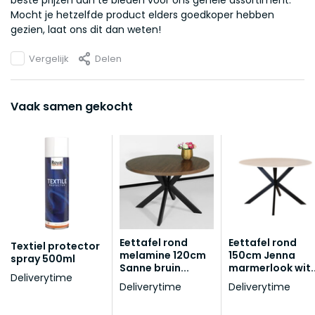
beste prijzen aan te bieden voor ons gehele assortiment.
Mocht je hetzelfde product elders goedkoper hebben
gezien, laat ons dit dan weten!
Vergelijk
Delen
Vaak samen gekocht
Eettafel rond
Eettafel rond
Textiel protector
melamine 120cm
150cm Jenna
spray 500ml
Sanne bruin...
marmerlook wit..
Deliverytime
Deliverytime
Deliverytime