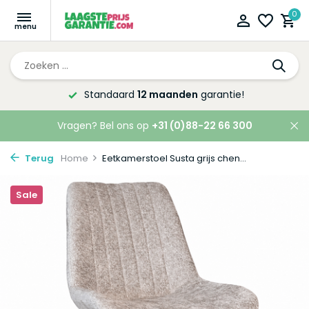
0
Altijd de laagste
prijsgarantie!
Vragen? Bel ons op
+31 (0)88-22 66 300
Terug
Home
Eetkamerstoel Susta grijs chen...
Sale