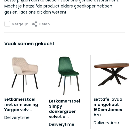
beste prijzen aan te bieden voor ons gehele assortiment.
Mocht je hetzelfde product elders goedkoper hebben
gezien, laat ons dit dan weten!
Vergelijk
Delen
Vaak samen gekocht
Eetkamerstoel
Eettafel ovaal
Eetkamerstoel
met armleuning
mangohout
Simpy
Yurgan velv...
160cm James
donkergroen
bru...
velvet e...
Deliverytime
Deliverytime
Deliverytime