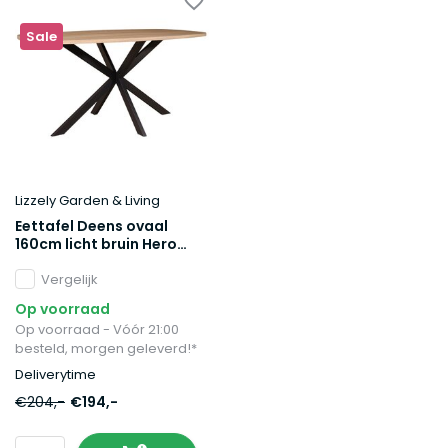
Sale
Lizzely Garden & Living
Eettafel Deens ovaal
160cm licht bruin Hero
ovale eettafel
Vergelijk
Op voorraad
Op voorraad - Vóór 21:00
besteld, morgen geleverd!*
Deliverytime
€204,-
€194,-