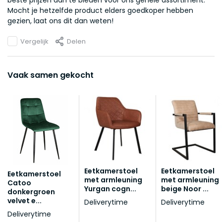
beste prijzen aan te bieden voor ons gehele assortiment.
Mocht je hetzelfde product elders goedkoper hebben
gezien, laat ons dit dan weten!
Vergelijk
Delen
Vaak samen gekocht
Eetkamerstoel
Eetkamerstoel
Eetkamerstoel
met armleuning
met armleuning
Catoo
Yurgan cogn...
beige Noor ...
donkergroen
velvet e...
Deliverytime
Deliverytime
Deliverytime