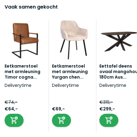
Vaak samen gekocht
Eetkamerstoel
Eetkamerstoel
Eettafel deens
met armleuning
met armleuning
ovaal mangoho
Timor cogna...
Yurgan chen...
180cm Aus...
Deliverytime
Deliverytime
Deliverytime
€74,-
€319,-
€64,-
€69,-
€299,-