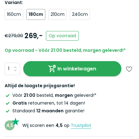
Variant:
160cm
180cm
210cm
240cm
269,-
€279,00
Op voorraad
Op voorraad - Vóór 21:00 besteld, morgen geleverd!*
In winkelwagen
Altijd de laagste prijsgarantie!
Vóór
21:00
besteld,
morgen
geleverd!*
Gratis
retourneren, tot 14 dagen!
Standaard
12 maanden
garantie!
4,5
Wij scoren een
4,5
op
Trustpilot