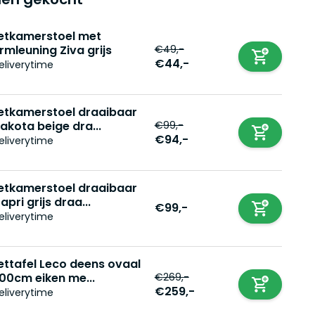
etkamerstoel met
€49,-
rmleuning Ziva grijs
€44,-
eliverytime
etkamerstoel draaibaar
€99,-
akota beige dra...
€94,-
eliverytime
etkamerstoel draaibaar
apri grijs draa...
€99,-
eliverytime
ettafel Leco deens ovaal
€269,-
00cm eiken me...
€259,-
eliverytime