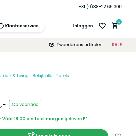
+31 (0)88-22 66 300
0
Klantenservice
Inloggen
Tweedekans artikelen
SALE
21:00
morgen
12 maanden
prijsgarantie!
arden & Living
Bekijk alles Tafels
Account aanmaken
Account aanmaken
,-
Op voorraad
 Vóór 16:00 besteld, morgen geleverd!*
In winkelwagen