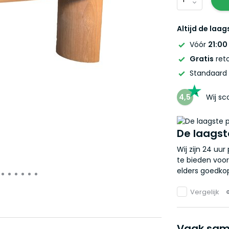
Altijd de laag
Vóór
21:00
Gratis
reto
Standaard
4,5
Wij s
De laagst
Wij zijn 24 uu
te bieden voor
elders goedkop
Vergelijk
Vaak sam