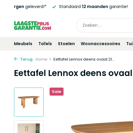
ndaard
12 maanden
garantie!
Altijd de laagste
prijsgaranti
Meubels
Tafels
Stoelen
Woonaccessoires
Tu
Terug
Home
Eettafel Lennox deens ovaal 21...
Eettafel Lennox deens ovaal
Sale