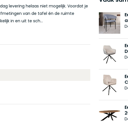
ag levering helaas niet mogelijk. Voordat je
 afmetingen van de tafel én de ruimte
E
a
jk in en uit te sch...
D
E
D
D
E
C
D
E
2
D