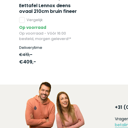
Eettafel Lennox deens
ovaal 210cm bruin fineer
Vergelijk
Op voorraad
Op voorraad - Vóór 16:00
besteld, morgen geleverd!*
Deliverytime
€419,-
€409,-
+31 (
Vragen
betali