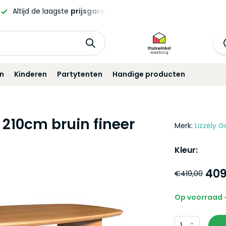
e!
in
Kinderen
Partytenten
Handige producten
 210cm bruin fineer
Merk:
Lizzely G
Kleur:
409
€419,00
Op voorraad -