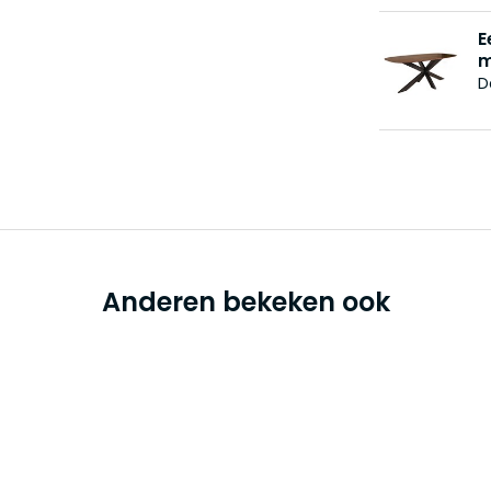
E
m
D
Anderen bekeken ook