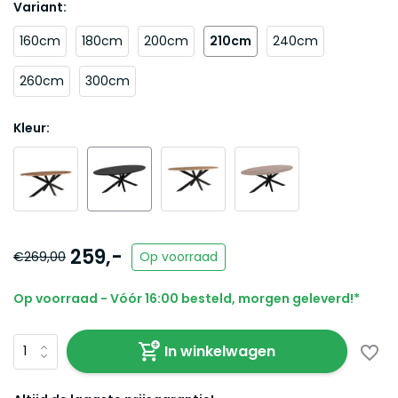
Variant:
160cm
180cm
200cm
210cm
240cm
260cm
300cm
Kleur:
259,-
€269,00
Op voorraad
Op voorraad - Vóór 16:00 besteld, morgen geleverd!*
In winkelwagen