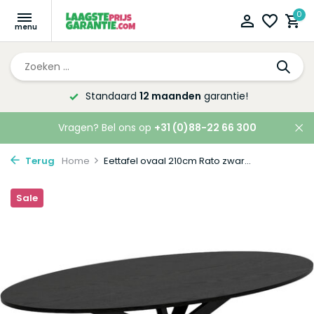
0
Altijd de laagste
prijsgarantie!
Vragen? Bel ons op
+31 (0)88-22 66 300
Terug
Home
Eettafel ovaal 210cm Rato zwar...
Sale