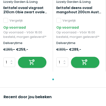
Lizzely Garden & Living
Lizzely Garden & Living
Eettafel ovaal visgraat
Eettafel deens ovaal
210cm Obie zwart ovale
mangohout 200cm Austin
tafel
zwart ovale tafel
Vergelijk
duurzaam mango
Vergelijk
eetkamertafel
Op voorraad
Op voorraad
Op voorraad - Vóór 16:00
Op voorraad - Vóór 16:00
besteld, morgen geleverd!*
besteld, morgen geleverd!*
Deliverytime
Deliverytime
€269,-
€259,-
€309,-
€289,-
Recent door jou bekeken