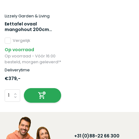
Lizzely Garden & Living
Eettafel ovaal
mangohout 200cm
James zwart ovale
industriële tafel
Vergelijk
duurzaam mango
Op voorraad
eetkamertafel
Op voorraad - Vóór 16:00
besteld, morgen geleverd!*
Deliverytime
€379,-
+31 (0)88-22 66 300