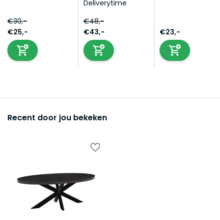
Deliverytime
€30,-
€48,-
€25,-
€43,-
€23,-
Recent door jou bekeken