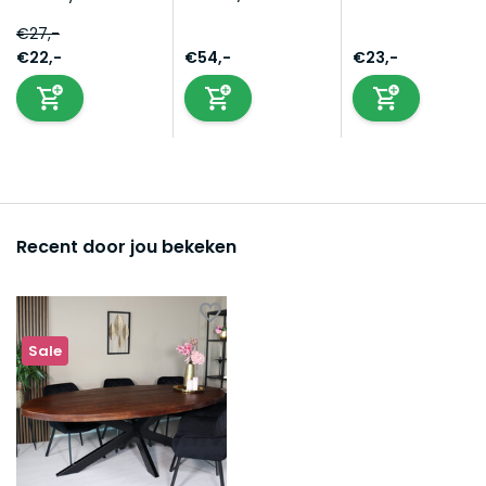
€27,-
€22,-
€54,-
€23,-
Recent door jou bekeken
Sale