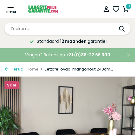
0
Altijd de laagste
prijsgarantie!
Vragen? Bel ons op
+31 (0)88-22 66 300
Terug
Home
Eettafel ovaal mangohout 240cm...
Sale