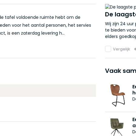
De laagst
 de tafel voldoende ruimte hebt om de
Wij zijn 24 uu
eden voor het aantal personen, het servies
te bieden voor
 is een zaterdag levering h...
elders goedkop
Vergelijk
Vaak sam
E
h
D
E
a
D