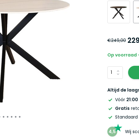
229
€249,00
Op voorraad -
Altijd de laag
Vóór
21:00
Gratis
reto
Standaard
4,5
Wij s