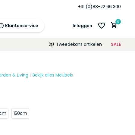
antie!
+31 (0)88-22 66 300
0
Klantenservice
Inloggen
Tweedekans artikelen
SALE
21:00
morgen
12 maanden
prijsgarantie!
arden & Living
Bekijk alles Meubels
Account aanmaken
Account aanmaken
0cm
150cm