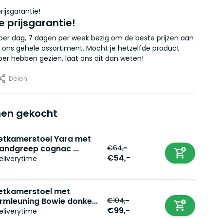
e prijsgarantie!
r per dag, 7 dagen per week bezig om de beste prijzen aan
 ons gehele assortiment. Mocht je hetzelfde product
er hebben gezien, laat ons dit dan weten!
Delen
en gekocht
etkamerstoel Yara met
€64,-
andgreep cognac ...
€54,-
eliverytime
etkamerstoel met
€104,-
rmleuning Bowie donke...
€99,-
eliverytime