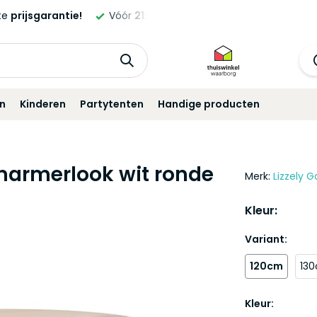
:00
besteld,
morgen
geleverd!*
Standaard
12 maanden
gar
in
Kinderen
Partytenten
Handige producten
marmerlook wit ronde
Merk:
Lizzely G
Kleur:
Variant:
120cm
13
Kleur: