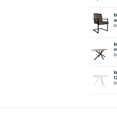
E
a
D
E
m
D
E
1
D