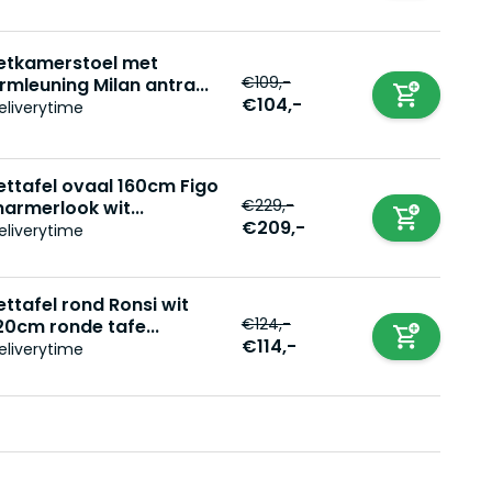
etkamerstoel met
€109,-
rmleuning Milan antra...
€104,-
eliverytime
ettafel ovaal 160cm Figo
€229,-
armerlook wit...
€209,-
eliverytime
ettafel rond Ronsi wit
€124,-
20cm ronde tafe...
€114,-
eliverytime