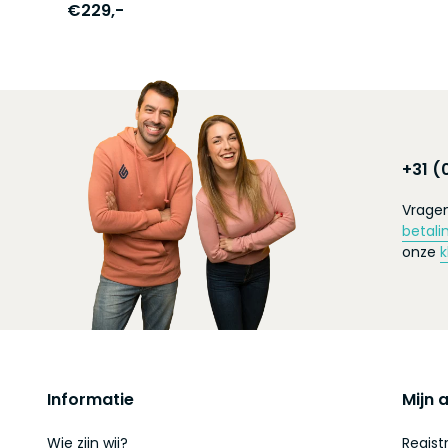
€229,-
+31 (
Vragen
betali
onze
k
Informatie
Mijn 
Wie zijn wij?
Regist