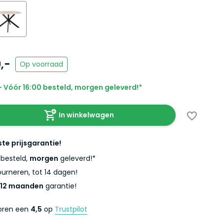
,-
Op voorraad
 Vóór 16:00 besteld, morgen geleverd!*
In winkelwagen
ste prijsgarantie!
besteld,
morgen
geleverd!*
urneren, tot 14 dagen!
12 maanden
garantie!
coren een
4,5
op
Trustpilot