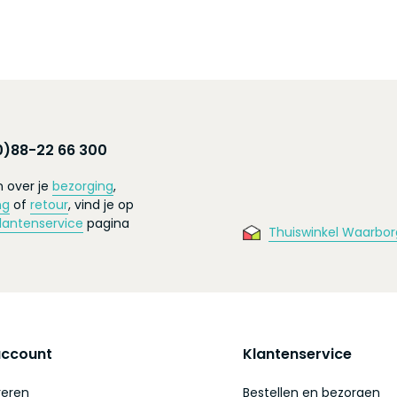
0)88-22 66 300
 over je
bezorging
,
ng
of
retour
, vind je op
lantenservice
pagina
Thuiswinkel Waarbor
account
Klantenservice
reren
Bestellen en bezorgen