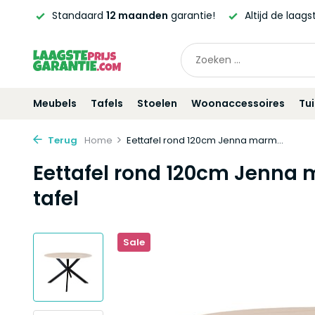
nden
garantie!
Altijd de laagste
prijsgarantie!
Vóór
21
Meubels
Tafels
Stoelen
Woonaccessoires
Tu
Terug
Home
Eettafel rond 120cm Jenna marm...
Eettafel rond 120cm Jenna 
tafel
Sale