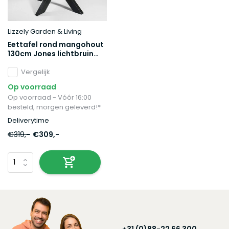
Lizzely Garden & Living
Eettafel rond mangohout
130cm Jones lichtbruin
ronde industriële tafel
duurzaam mango
Vergelijk
eetkamertafel
Op voorraad
Op voorraad - Vóór 16:00
besteld, morgen geleverd!*
Deliverytime
€319,-
€309,-