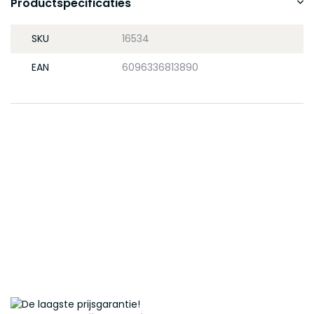
Productspecificaties
SKU
16534
EAN
6096336813890