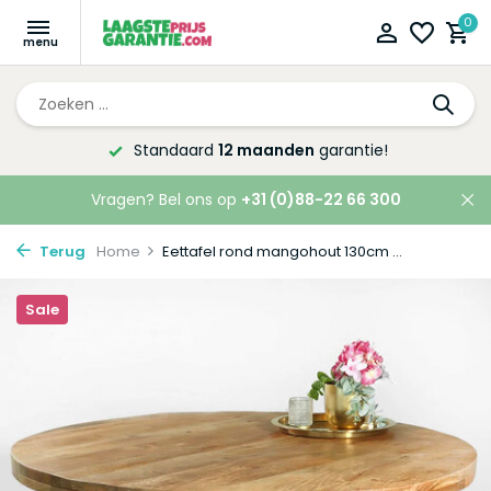
0
Altijd de laagste
prijsgarantie!
Vragen? Bel ons op
+31 (0)88-22 66 300
Terug
Home
Eettafel rond mangohout 130cm ...
Sale