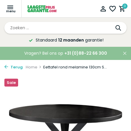
0
arantie!
Altijd de laagste
prijsgara
Vragen? Bel ons op
+31 (0)88-22 66 300
Terug
Home
Eettafel rond melamine 130cm S...
Sale