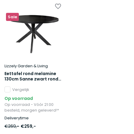
Sale
Lizzely Garden & Living
Eettafel rond melamine
130cm Sanne zwart ronde
tafel
Vergelijk
Op voorraad
Op voorraad - Vóór 21:00
besteld, morgen geleverd!*
Deliverytime
€269,-
€259,-