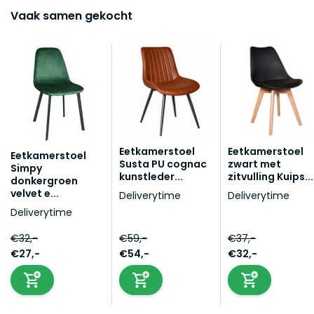
Vaak samen gekocht
Eetkamerstoel
Eetkamerstoel
Eetkamerstoel
Susta PU cognac
zwart met
Simpy
kunstleder...
zitvulling Kuips...
donkergroen
velvet e...
Deliverytime
Deliverytime
Deliverytime
€32,-
€59,-
€37,-
€27,-
€54,-
€32,-