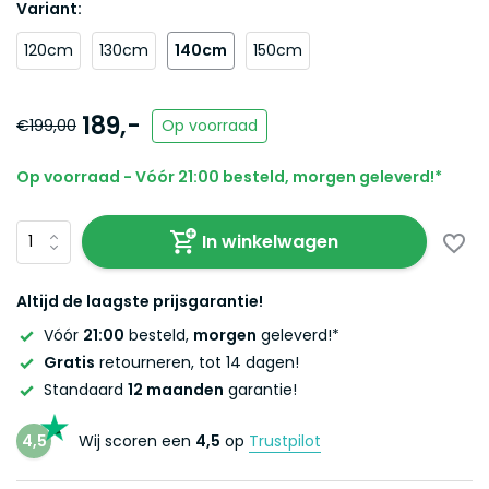
Variant:
120cm
130cm
140cm
150cm
189,-
€199,00
Op voorraad
Op voorraad - Vóór 21:00 besteld, morgen geleverd!*
In winkelwagen
Altijd de laagste prijsgarantie!
Vóór
21:00
besteld,
morgen
geleverd!*
Gratis
retourneren, tot 14 dagen!
Standaard
12 maanden
garantie!
4,5
Wij scoren een
4,5
op
Trustpilot