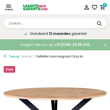
0
d
12 maanden
garantie!
Altijd de l
Vragen? Bel ons op
+31 (0)88-22 66 300
Terug
Home
Eettafel rond visgraat Ozzy br...
Sale