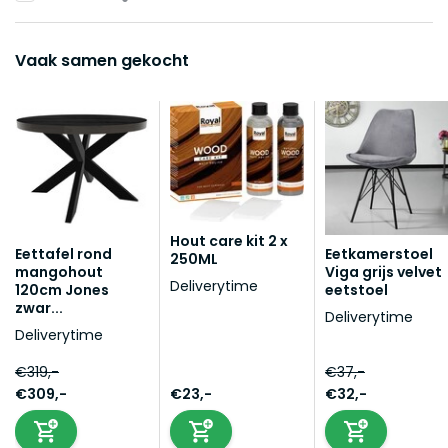
Vaak samen gekocht
Hout care kit 2 x
Eettafel rond
Eetkamerstoel
250ML
mangohout
Viga grijs velvet
Deliverytime
120cm Jones
eetstoel
zwar...
Deliverytime
Deliverytime
€319,-
€37,-
€309,-
€23,-
€32,-