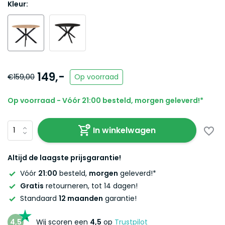
Kleur:
149,-
€159,00
Op voorraad
Op voorraad - Vóór 21:00 besteld, morgen geleverd!*
In winkelwagen
Altijd de laagste prijsgarantie!
Vóór
21:00
besteld,
morgen
geleverd!*
Gratis
retourneren, tot 14 dagen!
Standaard
12 maanden
garantie!
4,5
Wij scoren een
4,5
op
Trustpilot