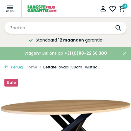
0
Altijd de laagste
prijsgarantie!
Vragen? Bel ons op
+31 (0)88-22 66 300
Terug
Home
Eettafel ovaal 180cm Twist lic...
Sale