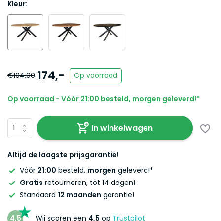
Kleur:
174,-
€194,00
Op voorraad
Op voorraad - Vóór 21:00 besteld, morgen geleverd!*
In winkelwagen
Altijd de laagste prijsgarantie!
Vóór
21:00
besteld,
morgen
geleverd!*
Gratis
retourneren, tot 14 dagen!
Standaard
12 maanden
garantie!
4,5
Wij scoren een
4,5
op
Trustpilot