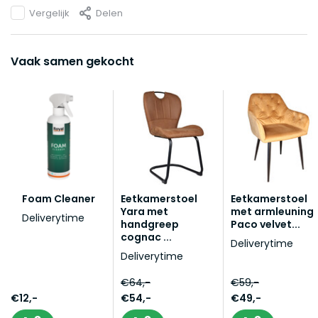
Vergelijk
Delen
Vaak samen gekocht
Foam Cleaner
Eetkamerstoel
Eetkamerstoel
Yara met
met armleuning
Deliverytime
handgreep
Paco velvet...
cognac ...
Deliverytime
Deliverytime
€64,-
€59,-
€12,-
€54,-
€49,-