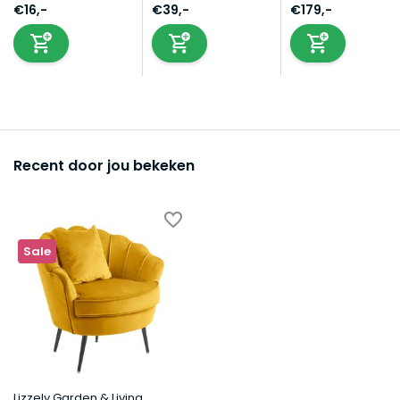
€16,-
€39,-
€179,-
Recent door jou bekeken
Sale
Lizzely Garden & Living