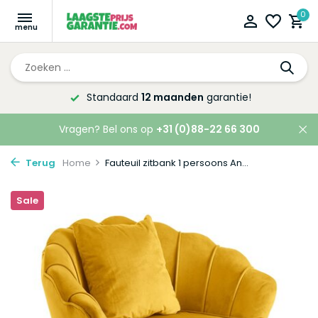
0
arantie!
Altijd de laagste
prijsgara
Vragen? Bel ons op
+31 (0)88-22 66 300
Terug
Home
Fauteuil zitbank 1 persoons An...
Sale