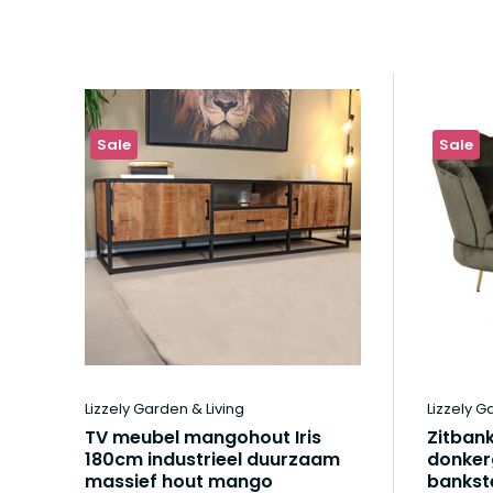
Sale
Sale
Lizzely Garden & Living
Lizzely G
TV meubel mangohout Iris
Zitbank
180cm industrieel duurzaam
donker
massief hout mango
bankste