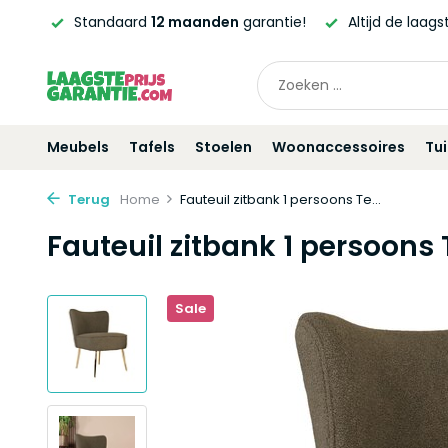
ntie!
Altijd de laagste
prijsgarantie!
Vóór
21:00
beste
Meubels
Tafels
Stoelen
Woonaccessoires
Tu
Terug
Home
Fauteuil zitbank 1 persoons Te...
Fauteuil zitbank 1 persoons
Sale