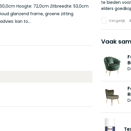
te bieden voor
e: 60,0cm Hoogte: 72,0cm Zitbreedte: 53,0cm
elders goedkop
 Goud glanzend frame, groene zitting
Vergelijk
dvies: kan to...
Vaak sam
F
B
D
F
R
D
Te