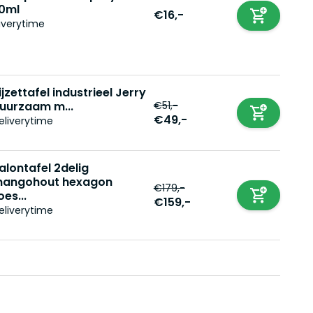
0ml
€16,-
iverytime
ijzettafel industrieel Jerry
€51,-
uurzaam m...
€49,-
eliverytime
alontafel 2delig
angohout hexagon
€179,-
oes...
€159,-
eliverytime