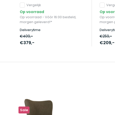
Vergelijk
Verge
Op voorraad
Op voo
Op voorraad - Vóór 16:00 besteld,
Op voorra
morgen geleverd!*
morgen g
Deliverytime
Delivery
€409,-
€259,-
€379,-
€209,-
Sale