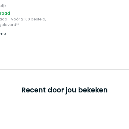
lijk
rraad
ad - Vóór 21:00 besteld,
eleverd!*
time
Recent door jou bekeken