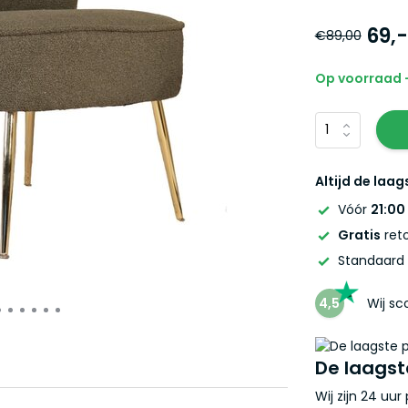
69,-
€89,00
Op voorraad -
Altijd de laag
Vóór
21:00
Gratis
reto
Standaard
4,5
Wij s
De laagst
Wij zijn 24 uu