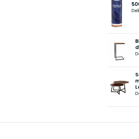
50
Del
B
d
D
S
m
L
D