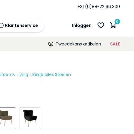
+31 (0)88-22 66 300
0
Klantenservice
Inloggen
Tweedekans artikelen
SALE
21:00
morgen
12 maanden
prijsgarantie!
arden & Living
Bekijk alles Stoelen
Account aanmaken
Account aanmaken