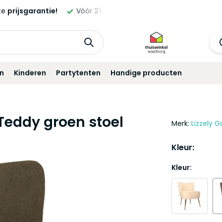
ld,
morgen
geleverd!*
Standaard
12 maanden
garantie!
in
Kinderen
Partytenten
Handige producten
 Teddy groen stoel
Merk:
Lizzely G
Kleur:
Kleur: