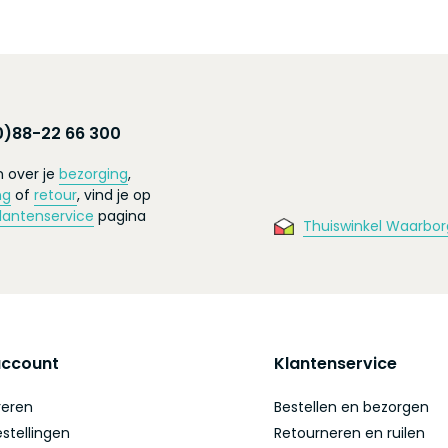
0)88-22 66 300
 over je
bezorging
,
ng
of
retour
, vind je op
lantenservice
pagina
Thuiswinkel Waarbor
account
Klantenservice
reren
Bestellen en bezorgen
estellingen
Retourneren en ruilen