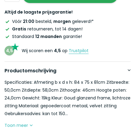
Altijd de laagste prijsgarantie!
Vóór
21:00
besteld,
morgen
geleverd!*
Gratis
retourneren, tot 14 dagen!
Standaard
12 maanden
garantie!
4,5
Wij scoren een
4,5
op
Trustpilot
Productomschrijving
Specificaties: Afmeting b x d x h: 84 x 75 x 81cm Zitbreedte:
50,0cm Zitdiepte: 58,0cm Zithoogte: 46cm Hoogte poten:
24,0cm Gewicht: 19kg Kleur: Goud glanzend frame, lichtroze
zitting Materiaal: gepoedercoat metaal, velvet zitting
Gebruikersadvies: kan tot 150...
Toon meer