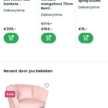
spray 500ml
bankste...
mangohout 70cm
Deliverytime
Besti...
Deliverytime
Deliverytime
€174,-
€309,-
€164,-
€16,-
Recent door jou bekeken
Sale