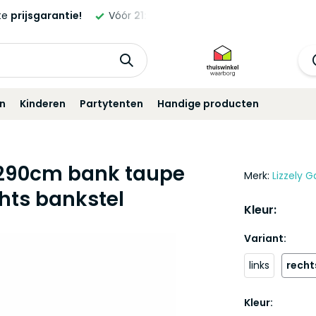
ste
prijsgarantie!
Vóór
21:00
besteld,
morgen
geleverd!*
in
Kinderen
Partytenten
Handige producten
 290cm bank taupe
Merk:
Lizzely G
hts bankstel
Kleur:
Variant:
links
recht
Kleur: