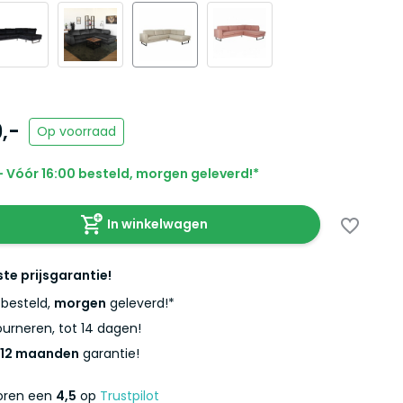
,-
Op voorraad
 Vóór 16:00 besteld, morgen geleverd!*
In winkelwagen
ste prijsgarantie!
besteld,
morgen
geleverd!*
urneren, tot 14 dagen!
12 maanden
garantie!
coren een
4,5
op
Trustpilot