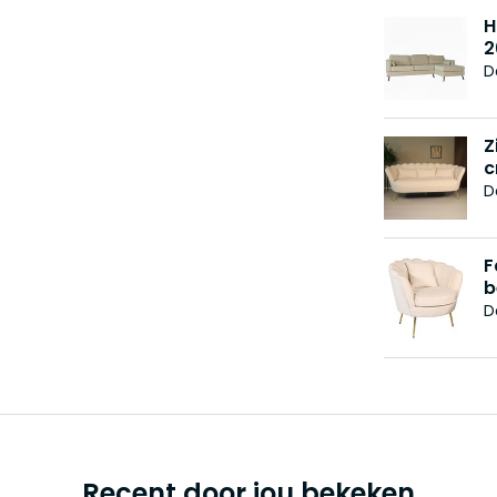
H
2
D
Z
c
D
F
b
D
Recent door jou bekeken