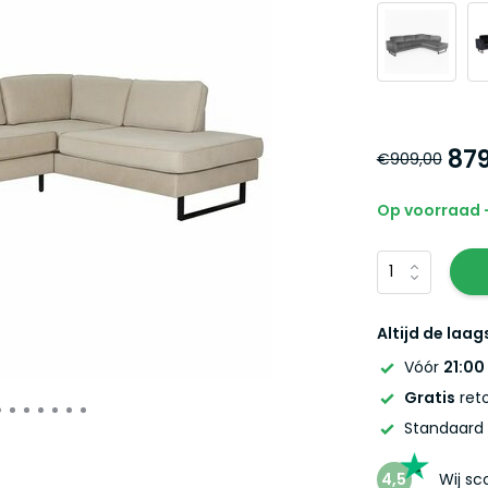
879
€909,00
Op voorraad -
Altijd de laag
Vóór
21:00
Gratis
reto
Standaard
4,5
Wij s