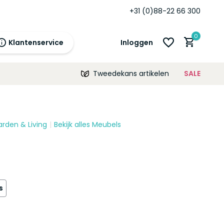
Standaard
12 maanden
garantie!
+31 (0)88-22 66 300
0
Klantenservice
Inloggen
Tweedekans artikelen
SALE
21:00
morgen
12 maanden
prijsgarantie!
arden & Living
Bekijk alles Meubels
Account aanmaken
Account aanmaken
s