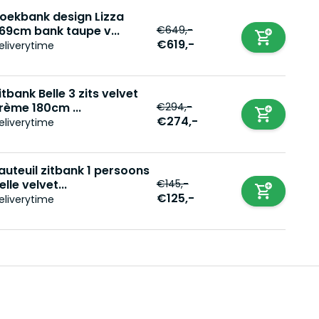
oekbank design Lizza
€649,-
69cm bank taupe v...
€619,-
eliverytime
itbank Belle 3 zits velvet
€294,-
rème 180cm ...
€274,-
eliverytime
auteuil zitbank 1 persoons
€145,-
elle velvet...
€125,-
eliverytime