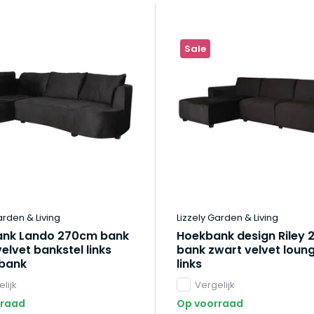
Sale
arden & Living
Lizzely Garden & Living
nk Lando 270cm bank
Hoekbank design Riley
elvet bankstel links
bank zwart velvet loun
bank
links
lijk
Vergelijk
rraad
Op voorraad