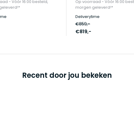
aad - Vóór 16:00 besteld,
Op voorraad - Vóór 16:00 best
eleverd!*
morgen geleverd!*
time
Deliverytime
€859,-
€819,-
Recent door jou bekeken