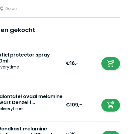
Delen
en gekocht
xtiel protector spray
0ml
€16,-
iverytime
alontafel ovaal melamine
wart Denzel 1...
€109,-
eliverytime
andkast melamine