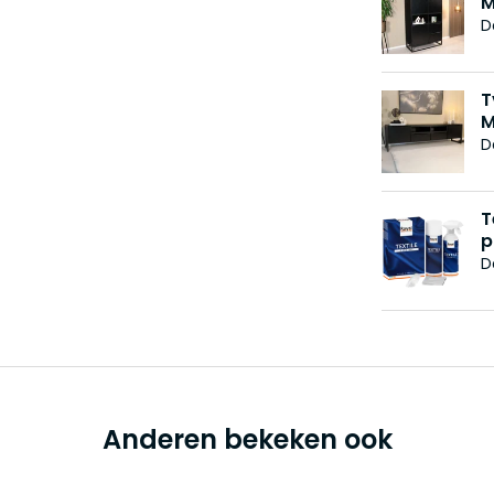
M
D
T
M
D
T
p
D
Anderen bekeken ook