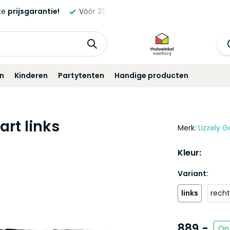
ntie!
Vóór
21:00
besteld,
morgen
geleverd!*
Standaa
in
Kinderen
Partytenten
Handige producten
rt links
Merk:
Lizzely G
Kleur:
Variant:
links
recht
889,-
Op