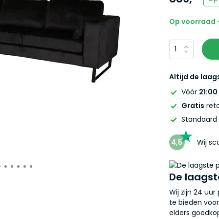
Op voorraad -
Altijd de laag
Vóór
21:00
Gratis
reto
Standaard
4,5
Wij s
De laagst
Wij zijn 24 uu
te bieden voor
elders goedkop