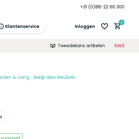
rd
12 maanden
garantie!
+31 (0)88-22 66 300
0
Klantenservice
Inloggen
Tweedekans artikelen
SALE
21:00
morgen
12 maanden
prijsgarantie!
arden & Living
Bekijk alles Meubels
Account aanmaken
Account aanmaken
s
 voorraad