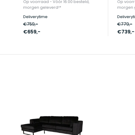
Op voorraad - Vóór 16:00 besteld,
Op voorr
morgen geleverd!*
morgen g
Deliverytime
Delivery
€759,-
€779,-
€659,-
€739,-