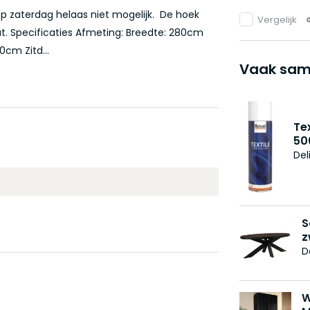
op zaterdag helaas niet mogelijk. De hoek
Vergelijk
at. Specificaties Afmeting: Breedte: 280cm
cm Zitd...
Vaak sam
Te
50
Del
S
z
D
W