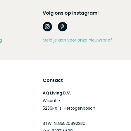
Volg ons op Instagram!
g
Meld je aan voor onze nieuwsbrief
Contact
AQ Living B.V.
Wisent 7
5236PX 's-Hertogenbosch
BTW: NL855208922B01
KvK: 63374498