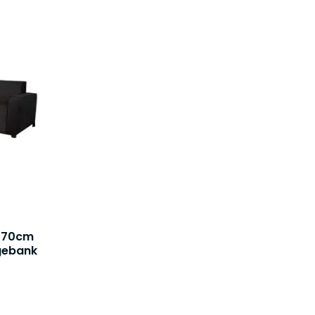
 270cm
gebank