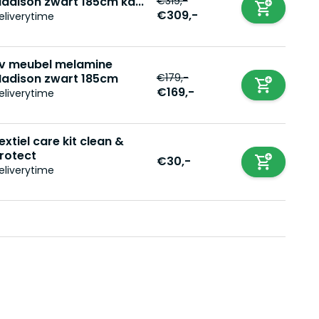
€319,-
adison zwart 185cm ka...
€309,-
eliverytime
v meubel melamine
€179,-
adison zwart 185cm
€169,-
eliverytime
extiel care kit clean &
rotect
€30,-
eliverytime