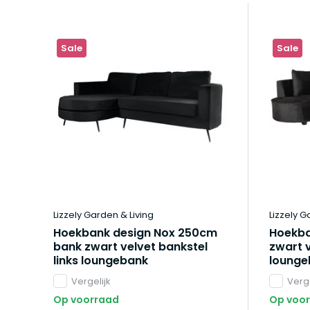
Sale
Sale
Lizzely Garden & Living
Lizzely G
Hoekbank design Nox 250cm
Hoekba
bank zwart velvet bankstel
zwart v
links loungebank
lounge
Vergelijk
Verge
Op voorraad
Op voo