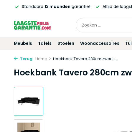
tandaard
12 maanden
garantie!
Altijd de laagste
prijsgara
Meubels
Tafels
Stoelen
Woonaccessoires
Tu
Terug
Home
Hoekbank Tavero 280cm zwart li...
Hoekbank Tavero 280cm zwa