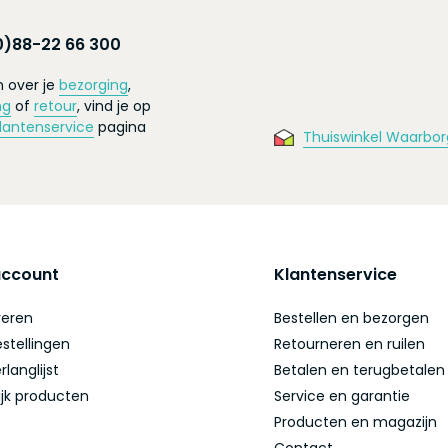
0)88-22 66 300
 over je
bezorging
,
ng
of
retour
, vind je op
lantenservice
pagina
Thuiswinkel Waarbor
account
Klantenservice
reren
Bestellen en bezorgen
estellingen
Retourneren en ruilen
rlanglijst
Betalen en terugbetalen
ijk producten
Service en garantie
Producten en magazijn
Contact